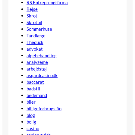
RS Entreprenørfirma
Rejse
Skrot
Skrotbil
Sommerhuse
Tandlæge
Theduck
advokat
algebehandling
analyzeme
arbejdstøj
asgardcasinodk
baccarat
badstil
bedemand
biler
billigeforbrugslån
blog
bolig
casino