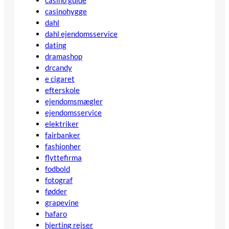
casino guide
casinohygge
dahl
dahl ejendomsservice
dating
dramashop
drcandy
e cigaret
efterskole
ejendomsmægler
ejendomsservice
elektriker
fairbanker
fashionher
flyttefirma
fodbold
fotograf
fødder
grapevine
hafaro
hjerting rejser