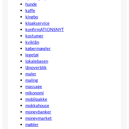
hunde
kaffe
kingbo
kloakservice
konfirmATIONSNYT
kostumer
kviklån
købermægler
legetøj
lokalebasen
lånoverblik
maler
maling
massage
mikonomi
mobilpakke
mokkahouse
moneybanker
moneymarket
møbler