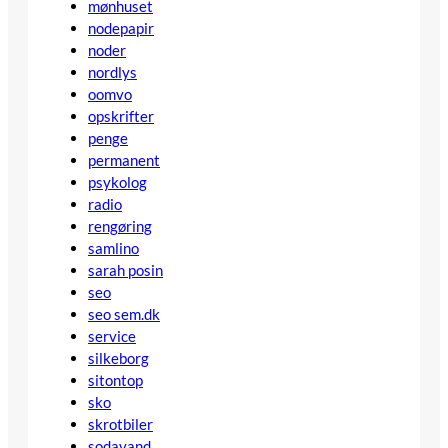
mønhuset
nodepapir
noder
nordlys
oomvo
opskrifter
penge
permanent
psykolog
radio
rengøring
samlino
sarah posin
seo
seo sem.dk
service
silkeborg
sitontop
sko
skrotbiler
sodavand