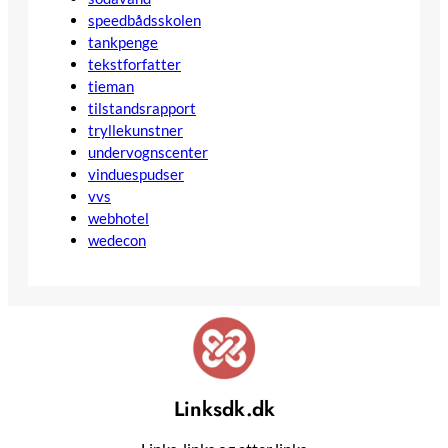
speedbådsskolen
tankpenge
tekstforfatter
tieman
tilstandsrapport
tryllekunstner
undervognscenter
vinduespudser
vvs
webhotel
wedecon
Linksdk.dk