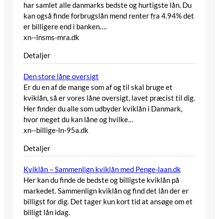
har samlet alle danmarks bedste og hurtigste lån. Du
kan også finde forbrugslån mend renter fra 4.94% det
er billigere end i banken….
xn--lnsms-mra.dk
Detaljer
Den store låne oversigt
Er du en af de mange som af og til skal bruge et
kviklån, så er vores låne oversigt, lavet præcist til dig.
Her finder du alle som udbyder kviklån i Danmark,
hvor meget du kan låne og hvilke…
xn--billige-ln-95a.dk
Detaljer
Kviklån – Sammenlign kviklån med Penge-laan.dk
Her kan du finde de bedste og billigste kviklån på
markedet. Sammenlign kviklån og find det lån der er
billigst for dig. Det tager kun kort tid at ansøge om et
billigt lån idag.