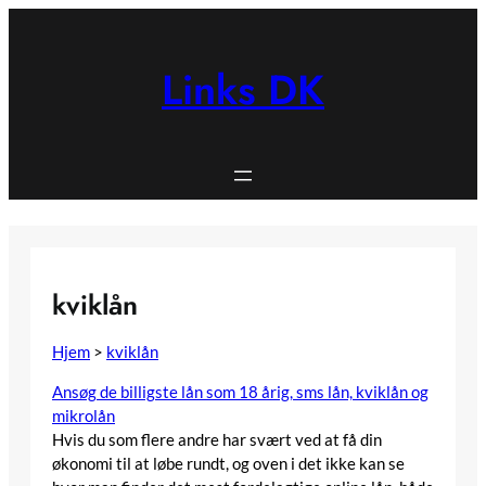
Spring
til
indhold
Links DK
kviklån
Hjem
>
kviklån
Ansøg de billigste lån som 18 årig, sms lån, kviklån og
mikrolån
Hvis du som flere andre har svært ved at få din
økonomi til at løbe rundt, og oven i det ikke kan se