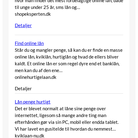
hvor man finder det mest fordelagtige online lån, både
til unge under 25 år, sms lån og…
shopeksperten.dk
Detaljer
Find online lån
Står du og mangler penge, så kan du er finde en masse
online lån, kviklån, hurtiglån og hvad de ellers bliver
kaldt. Et online lån er som regel dyre end et banklån,
men kan du af den ene…
onlinehurtigelaan.dk
Detaljer
Lån penge hurtigt
Det er blevet normalt at låne sine penge over
internettet, ligesom så mange andre ting man
efterhånden gør via sin PC, mobil eller endda tablet.
Vi har lavet en gusiteIde til hvordan du nemmest…
kviklaan-nu.dk