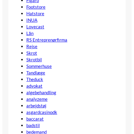
Figaro
Footstore
Hatstore
INUA
Lovecast
Lån
RS Entreprenørfirma
Rejse
Skrot
Skrotbil
Sommerhuse
Tandlæge
Theduck
advokat
algebehandling
analyzeme
arbejdstøj
asgardcasinodk
baccarat
badstil
bedemand