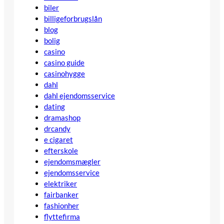
biler
billigeforbrugslån
blog
bolig
casino
casino guide
casinohygge
dahl
dahl ejendomsservice
dating
dramashop
drcandy
e cigaret
efterskole
ejendomsmægler
ejendomsservice
elektriker
fairbanker
fashionher
flyttefirma