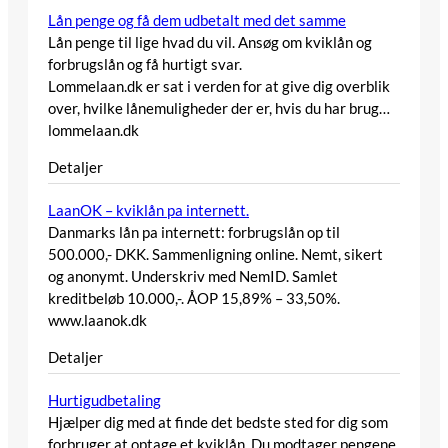
Lån penge og få dem udbetalt med det samme
Lån penge til lige hvad du vil. Ansøg om kviklån og
forbrugslån og få hurtigt svar.
Lommelaan.dk er sat i verden for at give dig overblik
over, hvilke lånemuligheder der er, hvis du har brug…
lommelaan.dk
Detaljer
LaanOK – kviklån pa internett.
Danmarks lån pa internett: forbrugslån op til
500.000,- DKK. Sammenligning online. Nemt, sikert
og anonymt. Underskriv med NemID. Samlet
kreditbeløb 10.000,-. ÅOP 15,89% – 33,50%.
www.laanok.dk
Detaljer
Hurtigudbetaling
Hjælper dig med at finde det bedste sted for dig som
forbruger at optage et kviklån. Du modtager pengene