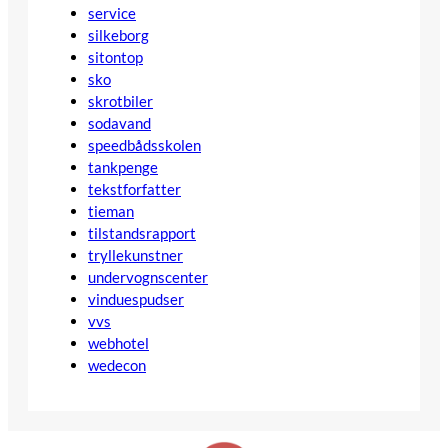
service
silkeborg
sitontop
sko
skrotbiler
sodavand
speedbådsskolen
tankpenge
tekstforfatter
tieman
tilstandsrapport
tryllekunstner
undervognscenter
vinduespudser
vvs
webhotel
wedecon