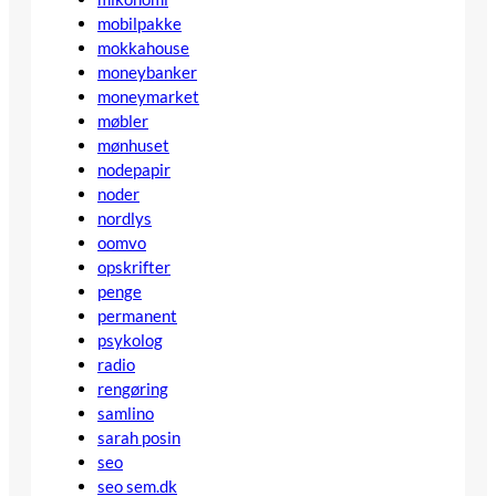
mobilpakke
mokkahouse
moneybanker
moneymarket
møbler
mønhuset
nodepapir
noder
nordlys
oomvo
opskrifter
penge
permanent
psykolog
radio
rengøring
samlino
sarah posin
seo
seo sem.dk