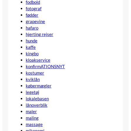
fodbold
fotograf
fødder
grapevine
hafaro
hjerting rejser
hunde
kaffe
kingbo
kloakservice
konfirmATIONSNYT
kostumer
kviklån
købermægler
legetøj
lokalebasen
lånoverblik
maler
maling
massage
mikonomi