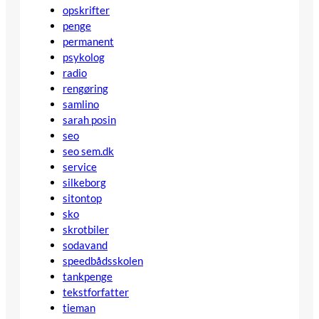
opskrifter
penge
permanent
psykolog
radio
rengøring
samlino
sarah posin
seo
seo sem.dk
service
silkeborg
sitontop
sko
skrotbiler
sodavand
speedbådsskolen
tankpenge
tekstforfatter
tieman