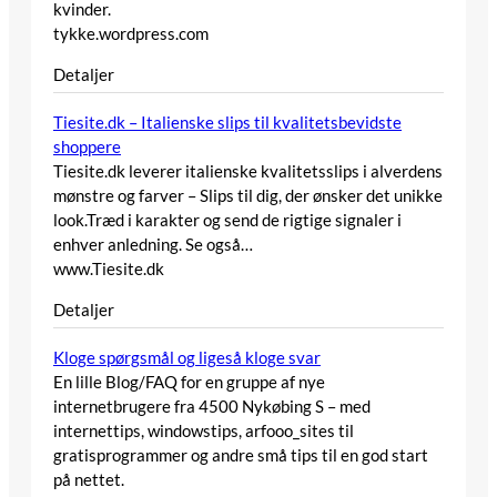
kvinder.
tykke.wordpress.com
Detaljer
Tiesite.dk – Italienske slips til kvalitetsbevidste
shoppere
Tiesite.dk leverer italienske kvalitetsslips i alverdens
mønstre og farver – Slips til dig, der ønsker det unikke
look.Træd i karakter og send de rigtige signaler i
enhver anledning. Se også…
www.Tiesite.dk
Detaljer
Kloge spørgsmål og ligeså kloge svar
En lille Blog/FAQ for en gruppe af nye
internetbrugere fra 4500 Nykøbing S – med
internettips, windowstips, arfooo_sites til
gratisprogrammer og andre små tips til en god start
på nettet.