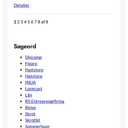
Detaljer
1
2
3
4
5
6
7
8
af 8
Søgeord
Dincamp
Figaro
Footstore
Hatstore
INUA
Lovecast
Lån
RS Entreprenørfirma
Rejse
Skrot
Skrotbil
Sommerhuse