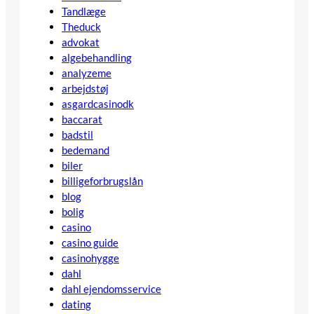
Tandlæge
Theduck
advokat
algebehandling
analyzeme
arbejdstøj
asgardcasinodk
baccarat
badstil
bedemand
biler
billigeforbrugslån
blog
bolig
casino
casino guide
casinohygge
dahl
dahl ejendomsservice
dating