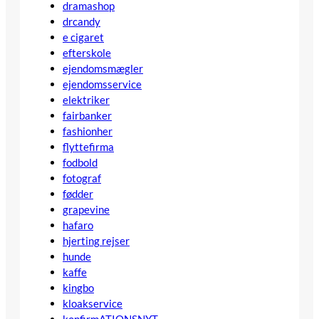
dramashop
drcandy
e cigaret
efterskole
ejendomsmægler
ejendomsservice
elektriker
fairbanker
fashionher
flyttefirma
fodbold
fotograf
fødder
grapevine
hafaro
hjerting rejser
hunde
kaffe
kingbo
kloakservice