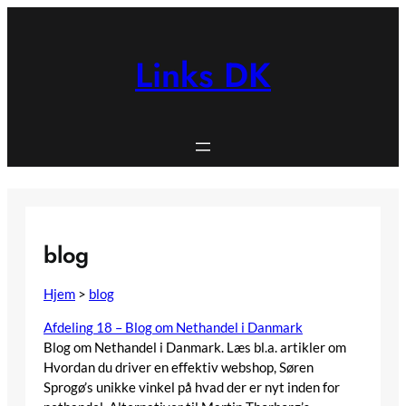
Spring
til
indhold
Links DK
blog
Hjem
>
blog
Afdeling 18 – Blog om Nethandel i Danmark
Blog om Nethandel i Danmark. Læs bl.a. artikler om
Hvordan du driver en effektiv webshop, Søren
Sprogø’s unikke vinkel på hvad der er nyt inden for