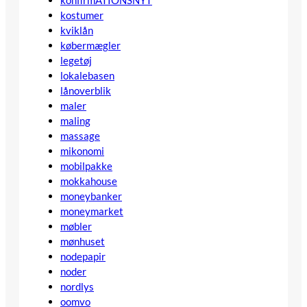
konfirmATIONSNYT
kostumer
kviklån
købermægler
legetøj
lokalebasen
lånoverblik
maler
maling
massage
mikonomi
mobilpakke
mokkahouse
moneybanker
moneymarket
møbler
mønhuset
nodepapir
noder
nordlys
oomvo