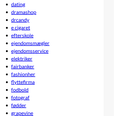
dating
dramashop
drcandy
e cigaret
efterskole
ejendomsmægler
ejendomsservice
elektriker
fairbanker
fashionher
flyttefirma
fodbold
fotograf
fødder
grapevine