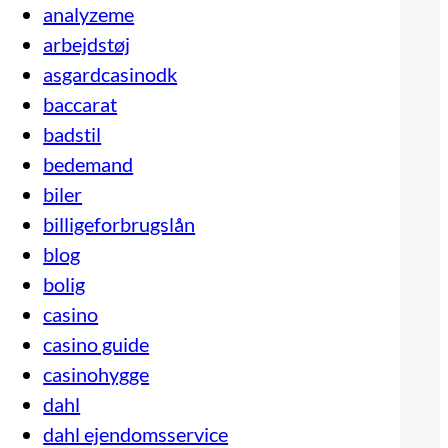
analyzeme
arbejdstøj
asgardcasinodk
baccarat
badstil
bedemand
biler
billigeforbrugslån
blog
bolig
casino
casino guide
casinohygge
dahl
dahl ejendomsservice