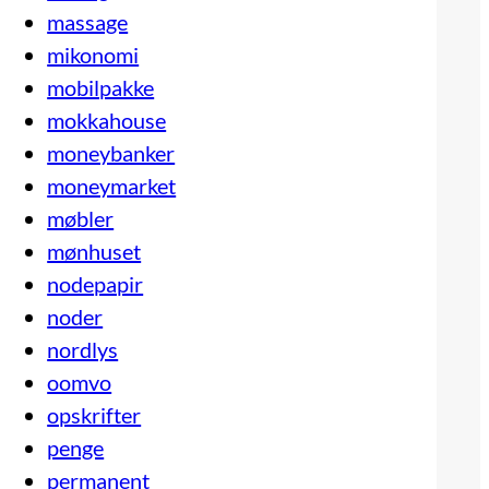
massage
mikonomi
mobilpakke
mokkahouse
moneybanker
moneymarket
møbler
mønhuset
nodepapir
noder
nordlys
oomvo
opskrifter
penge
permanent