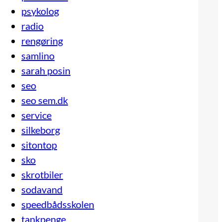
psykolog
radio
rengøring
samlino
sarah posin
seo
seo sem.dk
service
silkeborg
sitontop
sko
skrotbiler
sodavand
speedbådsskolen
tankpenge