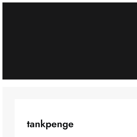
Spring
til
indhold
tankpenge