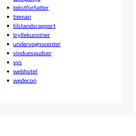
tekstforfatter
tieman
tilstandsrapport
tryllekunstner
undervognscenter
vinduespudser
vvs
webhotel
wedecon