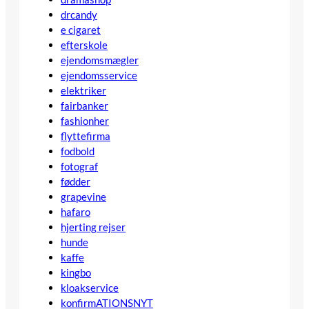
drcandy
e cigaret
efterskole
ejendomsmægler
ejendomsservice
elektriker
fairbanker
fashionher
flyttefirma
fodbold
fotograf
fødder
grapevine
hafaro
hjerting rejser
hunde
kaffe
kingbo
kloakservice
konfirmATIONSNYT