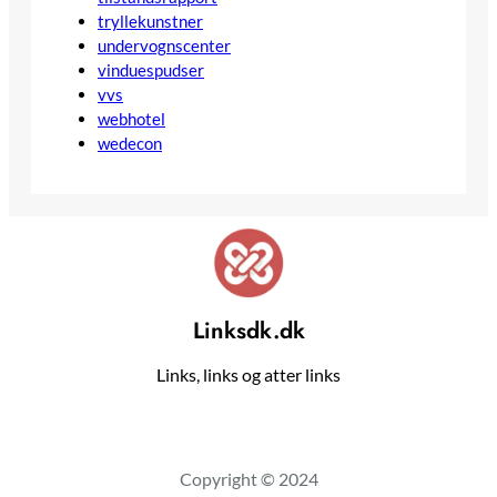
tryllekunstner
undervognscenter
vinduespudser
vvs
webhotel
wedecon
Linksdk.dk
Links, links og atter links
Copyright © 2024