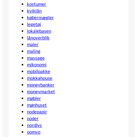
kostumer
kviklån
købermægler
legetøj
lokalebasen
lånoverblik
maler
maling
massage
mikonomi
mobilpakke
mokkahouse
moneybanker
moneymarket
møbler
mønhuset
nodepapir
noder
nordlys
oomvo