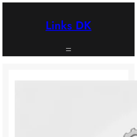
Spring
til
indhold
Links DK