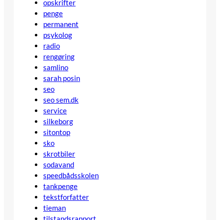
opskrifter
penge
permanent
psykolog
radio
rengøring
samlino
sarah posin
seo
seo sem.dk
service
silkeborg
sitontop
sko
skrotbiler
sodavand
speedbådsskolen
tankpenge
tekstforfatter
tieman
tilstandsrapport