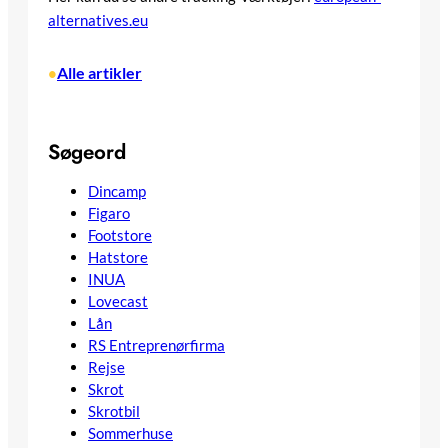
alternatives.eu
Alle artikler
•
Søgeord
Dincamp
Figaro
Footstore
Hatstore
INUA
Lovecast
Lån
RS Entreprenørfirma
Rejse
Skrot
Skrotbil
Sommerhuse