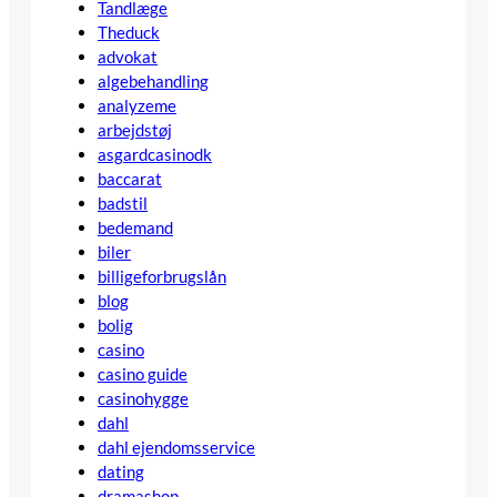
Tandlæge
Theduck
advokat
algebehandling
analyzeme
arbejdstøj
asgardcasinodk
baccarat
badstil
bedemand
biler
billigeforbrugslån
blog
bolig
casino
casino guide
casinohygge
dahl
dahl ejendomsservice
dating
dramashop