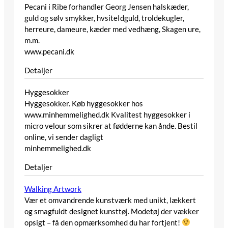
Pecani i Ribe forhandler Georg Jensen halskæder,
guld og sølv smykker, hvsiteIdguld, troldekugler,
herreure, dameure, kæder med vedhæng, Skagen ure,
m.m.
www.pecani.dk
Detaljer
Hyggesokker
Hyggesokker. Køb hyggesokker hos
www.minhemmelighed.dk Kvalitest hyggesokker i
micro velour som sikrer at fødderne kan ånde. Bestil
online, vi sender dagligt
minhemmelighed.dk
Detaljer
Walking Artwork
Vær et omvandrende kunstværk med unikt, lækkert
og smagfuldt designet kunsttøj. Modetøj der vækker
opsigt – få den opmærksomhed du har fortjent!