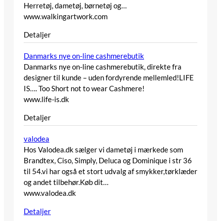
Herretøj, dametøj, børnetøj og…
www.walkingartwork.com
Detaljer
Danmarks nye on-line cashmerebutik
Danmarks nye on-line cashmerebutik, direkte fra
designer til kunde – uden fordyrende mellemled!LIFE
IS…. Too Short not to wear Cashmere!
www.life-is.dk
Detaljer
valodea
Hos Valodea.dk sælger vi dametøj i mærkede som
Brandtex, Ciso, Simply, Deluca og Dominique i str 36
til 54.vi har også et stort udvalg af smykker,tørklæder
og andet tilbehør.Køb dit…
www.valodea.dk
Detaljer