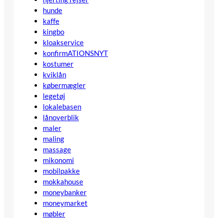
hunde
kaffe
kingbo
kloakservice
konfirmATIONSNYT
kostumer
kviklån
købermægler
legetøj
lokalebasen
lånoverblik
maler
maling
massage
mikonomi
mobilpakke
mokkahouse
moneybanker
moneymarket
møbler