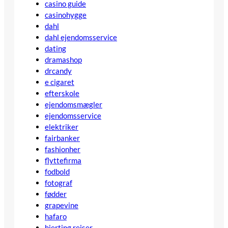
casino guide
casinohygge
dahl
dahl ejendomsservice
dating
dramashop
drcandy
e cigaret
efterskole
ejendomsmægler
ejendomsservice
elektriker
fairbanker
fashionher
flyttefirma
fodbold
fotograf
fødder
grapevine
hafaro
hjerting rejser