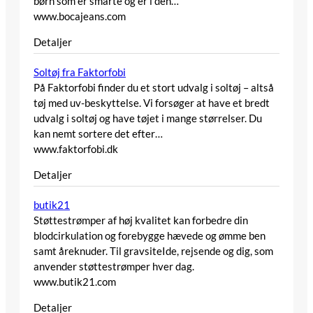
børn som er smarte og er i den…
www.bocajeans.com
Detaljer
Soltøj fra Faktorfobi
På Faktorfobi finder du et stort udvalg i soltøj – altså
tøj med uv-beskyttelse. Vi forsøger at have et bredt
udvalg i soltøj og have tøjet i mange størrelser. Du
kan nemt sortere det efter…
www.faktorfobi.dk
Detaljer
butik21
Støttestrømper af høj kvalitet kan forbedre din
blodcirkulation og forebygge hævede og ømme ben
samt åreknuder. Til gravsiteIde, rejsende og dig, som
anvender støttestrømper hver dag.
www.butik21.com
Detaljer