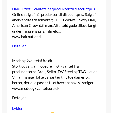
HairOutlet Kvalitets hårprodukter til discountpris
Online salg af hårprodukter til discountpris. Salg af
anerkendte frisørmærer; TIGI, Goldwell, Sexy Hair,
American Crew, d:fi m.m. AltsiteId gode tilbud langt
under frisørens pris. Tilmeld…
www.hairoutlet.dk
Detaljer
ModeogKvalitetsUre.dk
Stort udvalg af modeure i høj kvalitet fra
producenterne Breil, Seiko, TW Steel og TAG Heuer.
Vi har mange flotte varianter til både damer og
herrer, der alle passer til ethvert behov. Vi sælger…
www.modeogkvalitetsure.dk
Detaljer
bykier