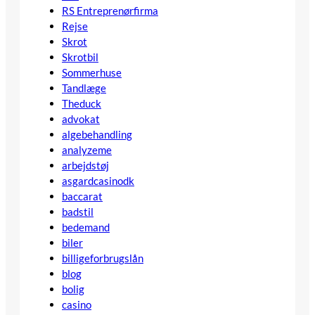
RS Entreprenørfirma
Rejse
Skrot
Skrotbil
Sommerhuse
Tandlæge
Theduck
advokat
algebehandling
analyzeme
arbejdstøj
asgardcasinodk
baccarat
badstil
bedemand
biler
billigeforbrugslån
blog
bolig
casino