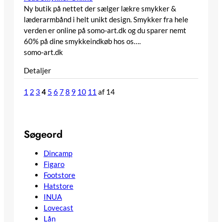
Ny butik på nettet der sælger lækre smykker &
læderarmbånd i helt unikt design. Smykker fra hele
verden er online på somo-art.dk og du sparer nemt
60% på dine smykkeindkøb hos os….
somo-art.dk
Detaljer
1
2
3
4
5
6
7
8
9
10
11
af 14
Søgeord
Dincamp
Figaro
Footstore
Hatstore
INUA
Lovecast
Lån