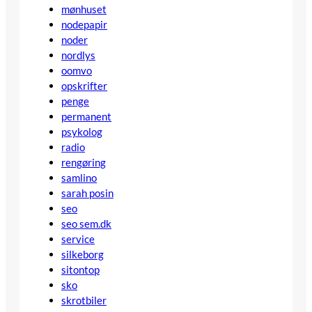
mønhuset
nodepapir
noder
nordlys
oomvo
opskrifter
penge
permanent
psykolog
radio
rengøring
samlino
sarah posin
seo
seo sem.dk
service
silkeborg
sitontop
sko
skrotbiler