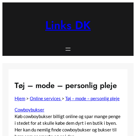
Spring
til
indhold
Links DK
Tøj – mode – personlig pleje
Hjem
>
Online services
>
Tøj – mode – personlig pleje
Cowboybukser
Køb cowboybukser billigt online og spar mange penge
i stedet for at skulle købe dem dyrt i en butik i byen.
Her kan du nemlig finde cowboybukser og bukser til