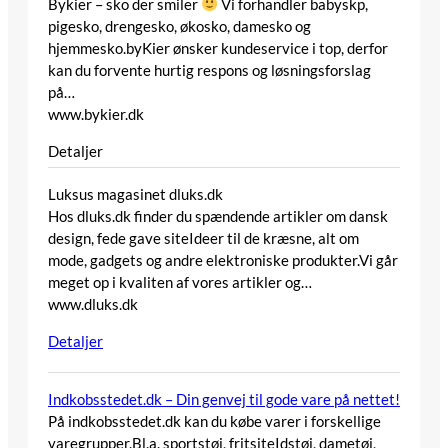
Bykier – sko der smiler
Vi forhandler babyskp,
pigesko, drengesko, økosko, damesko og
hjemmesko.byKier ønsker kundeservice i top, derfor
kan du forvente hurtig respons og løsningsforslag
på…
www.bykier.dk
Detaljer
Luksus magasinet dluks.dk
Hos dluks.dk finder du spændende artikler om dansk
design, fede gave siteIdeer til de kræsne, alt om
mode, gadgets og andre elektroniske produkter.Vi går
meget op i kvaliten af vores artikler og…
www.dluks.dk
Detaljer
Indkobsstedet.dk – Din genvej til gode vare på nettet!
På indkobsstedet.dk kan du købe varer i forskellige
varegrupper.Bl.a. sportstøj, fritsiteIdstøj, dametøj,