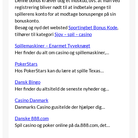
Denne bonus kræver dog et indskud, dvs. at man ved
registrering bliver nødt til at indbetale penge til
spillerens konto for at modtage bonuspenge på sin
bonuskonto.
Besøg og nyd det websted
Sportingbet Bonus Kode
,
tilhører til kategori
Sjov – spil – casino
Spillemaskiner – Enarmet Tyveknægt
Her finder du alt om casino og spillemaskiner,…
PokerStars
Hos PokerStars kan du lære at spille Texas…
Dansk Bingo
Her finder du altsiteId de seneste nyheder og…
Casino Danmark
Danmarks Casino gusiteIde der hjælper dig…
Danske 888.com
Spil casino og poker online på da.888.com, det…