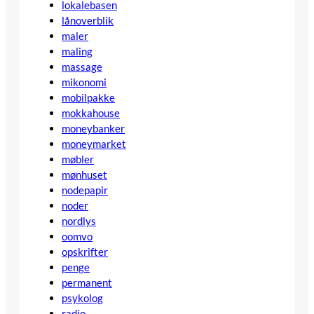
lokalebasen
lånoverblik
maler
maling
massage
mikonomi
mobilpakke
mokkahouse
moneybanker
moneymarket
møbler
mønhuset
nodepapir
noder
nordlys
oomvo
opskrifter
penge
permanent
psykolog
radio