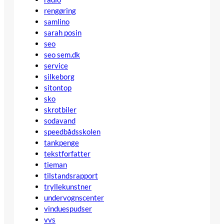
rengøring
samlino
sarah posin
seo
seo sem.dk
service
silkeborg
sitontop
sko
skrotbiler
sodavand
speedbådsskolen
tankpenge
tekstforfatter
tieman
tilstandsrapport
tryllekunstner
undervognscenter
vinduespudser
vvs