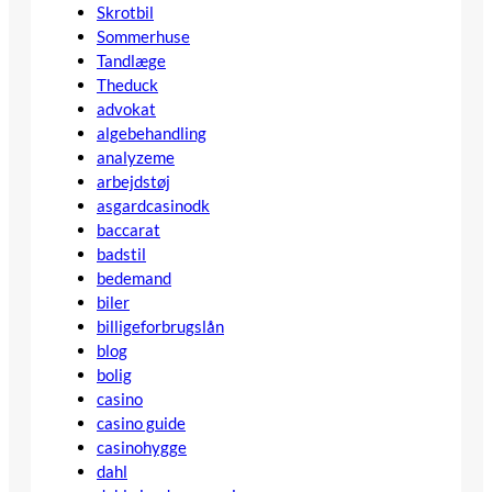
Skrotbil
Sommerhuse
Tandlæge
Theduck
advokat
algebehandling
analyzeme
arbejdstøj
asgardcasinodk
baccarat
badstil
bedemand
biler
billigeforbrugslån
blog
bolig
casino
casino guide
casinohygge
dahl