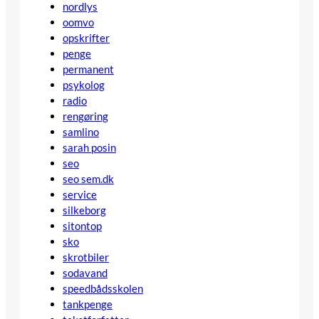
nordlys
oomvo
opskrifter
penge
permanent
psykolog
radio
rengøring
samlino
sarah posin
seo
seo sem.dk
service
silkeborg
sitontop
sko
skrotbiler
sodavand
speedbådsskolen
tankpenge