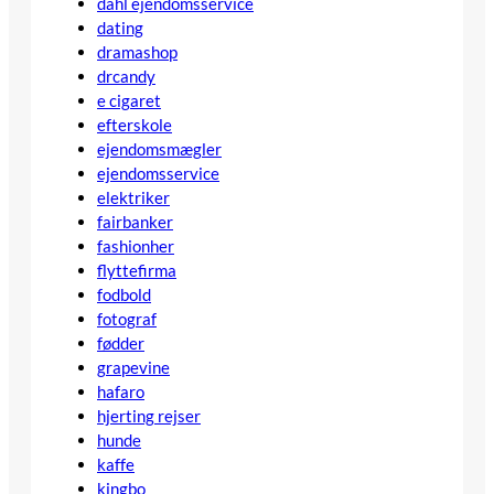
dahl ejendomsservice
dating
dramashop
drcandy
e cigaret
efterskole
ejendomsmægler
ejendomsservice
elektriker
fairbanker
fashionher
flyttefirma
fodbold
fotograf
fødder
grapevine
hafaro
hjerting rejser
hunde
kaffe
kingbo