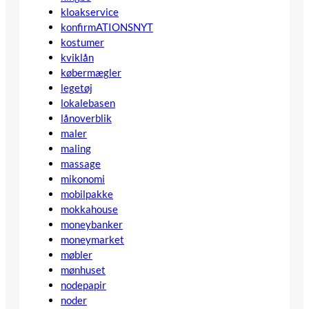
kloakservice
konfirmATIONSNYT
kostumer
kviklån
købermægler
legetøj
lokalebasen
lånoverblik
maler
maling
massage
mikonomi
mobilpakke
mokkahouse
moneybanker
moneymarket
møbler
mønhuset
nodepapir
noder