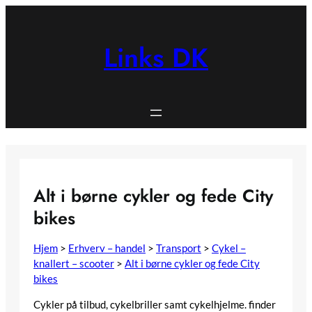
Spring
til
indhold
Links DK
Alt i børne cykler og fede City
bikes
Hjem
>
Erhverv – handel
>
Transport
>
Cykel –
knallert – scooter
>
Alt i børne cykler og fede City
bikes
Cykler på tilbud, cykelbriller samt cykelhjelme. finder