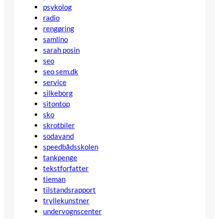
psykolog
radio
rengøring
samlino
sarah posin
seo
seo sem.dk
service
silkeborg
sitontop
sko
skrotbiler
sodavand
speedbådsskolen
tankpenge
tekstforfatter
tieman
tilstandsrapport
tryllekunstner
undervognscenter