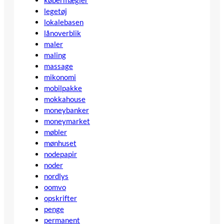
købermægler
legetøj
lokalebasen
lånoverblik
maler
maling
massage
mikonomi
mobilpakke
mokkahouse
moneybanker
moneymarket
møbler
mønhuset
nodepapir
noder
nordlys
oomvo
opskrifter
penge
permanent