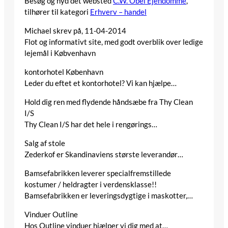
Besøg og nyd det websted
C.W. Obel Ejendomme
,
tilhører til kategori
Erhverv – handel
Michael
skrev på, 11-04-2014
Flot og informativt site, med godt overblik over ledige
lejemål i Købvenhavn
kontorhotel København
Leder du eftet et kontorhotel? Vi kan hjælpe…
Hold dig ren med flydende håndsæbe fra Thy Clean
I/S
Thy Clean I/S har det hele i rengørings…
Salg af stole
Zederkof er Skandinaviens største leverandør…
Bamsefabrikken leverer specialfremstillede
kostumer / heldragter i verdensklasse!!
Bamsefabrikken er leveringsdygtige i maskotter,…
Vinduer Outline
Hos Outline vinduer hjælper vi dig med at…