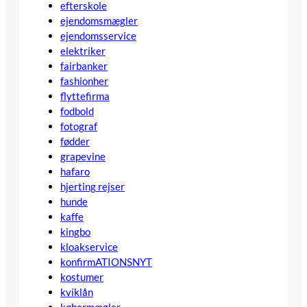
efterskole
ejendomsmægler
ejendomsservice
elektriker
fairbanker
fashionher
flyttefirma
fodbold
fotograf
fødder
grapevine
hafaro
hjerting rejser
hunde
kaffe
kingbo
kloakservice
konfirmATIONSNYT
kostumer
kviklån