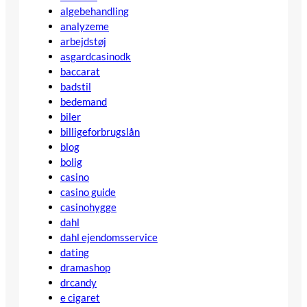
algebehandling
analyzeme
arbejdstøj
asgardcasinodk
baccarat
badstil
bedemand
biler
billigeforbrugslån
blog
bolig
casino
casino guide
casinohygge
dahl
dahl ejendomsservice
dating
dramashop
drcandy
e cigaret