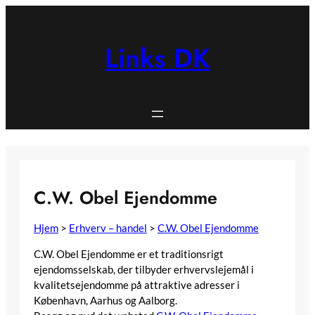
Spring
til
indhold
Links DK
C.W. Obel Ejendomme
Hjem
>
Erhverv – handel
>
C.W. Obel Ejendomme
C.W. Obel Ejendomme er et traditionsrigt
ejendomsselskab, der tilbyder erhvervslejemål i
kvalitetsejendomme på attraktive adresser i
København, Aarhus og Aalborg.