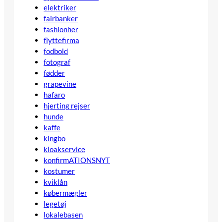
elektriker
fairbanker
fashionher
flyttefirma
fodbold
fotograf
fødder
grapevine
hafaro
hjerting rejser
hunde
kaffe
kingbo
kloakservice
konfirmATIONSNYT
kostumer
kviklån
købermægler
legetøj
lokalebasen