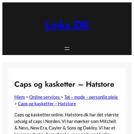
Spring
til
indhold
Links DK
Caps og kasketter – Hatstore
Hjem
>
Online services
>
Tøj – mode – personlig pleje
>
Caps og kasketter – Hatstore
Caps og kasketter online. Hatstore.dk har det største
udvalg af caps i Norden. Vi har mærker som Mitchell
& Ness, New Era, Cayler & Sons og Oakley. Vi har et