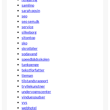
samlino
sarah posin
seo
seo sem.dk
service
silkeborg
sitontop
sko
skrotbiler
sodavand
speedbådsskolen
tankpenge
tekstforfatter
tieman
tilstandsrapport
tryllekunstner
undervognscenter
vinduespudser
vvs
webhotel