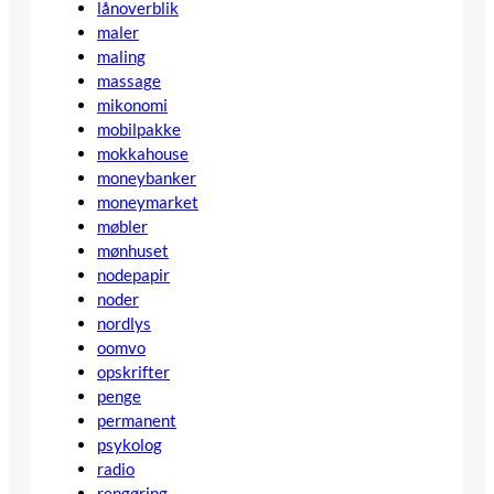
lånoverblik
maler
maling
massage
mikonomi
mobilpakke
mokkahouse
moneybanker
moneymarket
møbler
mønhuset
nodepapir
noder
nordlys
oomvo
opskrifter
penge
permanent
psykolog
radio
rengøring