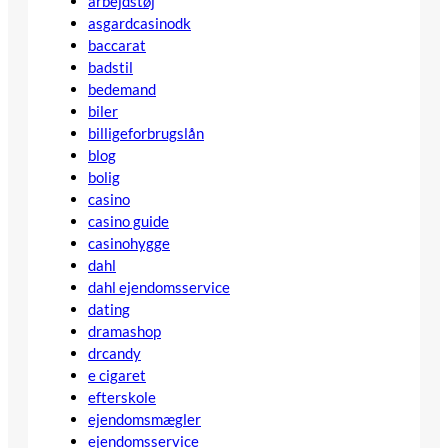
arbejdstøj
asgardcasinodk
baccarat
badstil
bedemand
biler
billigeforbrugslån
blog
bolig
casino
casino guide
casinohygge
dahl
dahl ejendomsservice
dating
dramashop
drcandy
e cigaret
efterskole
ejendomsmægler
ejendomsservice