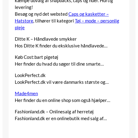
kæmpe udvalg af snapbacks, caps og huer. Hurtig
levering!
Besøg og nyd det websted
Caps og kasketter –
Hatstore
, tilhører til kategori
Tøj – mode – personlig
pleje
Ditte K – Håndlavede smykker
Hos Ditte K finder du eksklusive håndlavede…
Køb Cost:bart pigetøj
Her finder du hvad du søger til dine smarte…
LookPerfect.dk
LookPerfect.dk vil være danmarks største og…
Made4men
Her finder du en online shop som også hjælper…
Fashionland.dk – Onlinesalg af herretøj
Fashionland.dk er en onlinebutik med salg af…