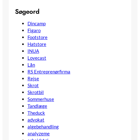
Søgeord
Dincamp
Figaro
Footstore
Hatstore
INUA
Lovecast
Lån
RS Entreprenørfirma
Rejse
Skrot
Skrotbil
Sommerhuse
Tandlæge
Theduck
advokat
algebehandling
analyzeme