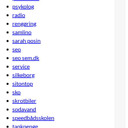
psykolog
radio
rengøring
samlino
sarah posin
seo
seo sem.dk
service
silkeborg
sitontop
sko
skrotbiler
sodavand
speedbådsskolen
tankpenge