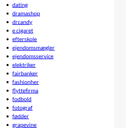
dating
dramashop
drcandy
e cigaret
efterskole
ejendomsmægler
ejendomsservice
elektriker
fairbanker
fashionher
flyttefirma
fodbold
fotograf
fødder
grapevine