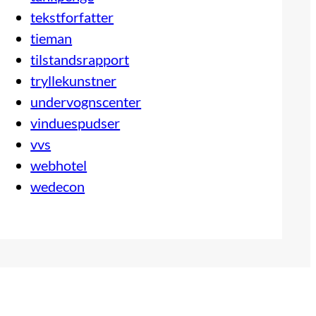
tekstforfatter
tieman
tilstandsrapport
tryllekunstner
undervognscenter
vinduespudser
vvs
webhotel
wedecon