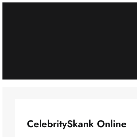
Spring
til
indhold
CelebritySkank Online