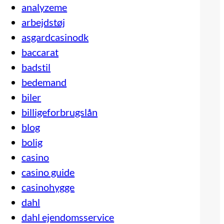
analyzeme
arbejdstøj
asgardcasinodk
baccarat
badstil
bedemand
biler
billigeforbrugslån
blog
bolig
casino
casino guide
casinohygge
dahl
dahl ejendomsservice