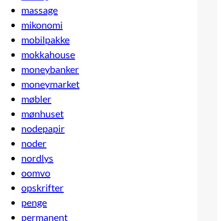
massage
mikonomi
mobilpakke
mokkahouse
moneybanker
moneymarket
møbler
mønhuset
nodepapir
noder
nordlys
oomvo
opskrifter
penge
permanent