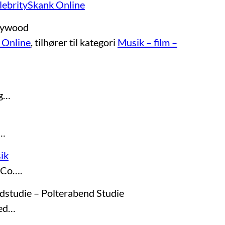
lebritySkank Online
llywood
 Online
, tilhører til kategori
Musik – film –
og…
g…
ik
& Co….
dstudie – Polterabend Studie
med…