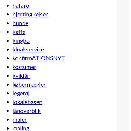
hafaro
hjerting rejser
hunde
kaffe
kingbo
kloakservice
konfirmATIONSNYT
kostumer
kviklån
købermægler
legetøj
lokalebasen
lånoverblik
maler
maling