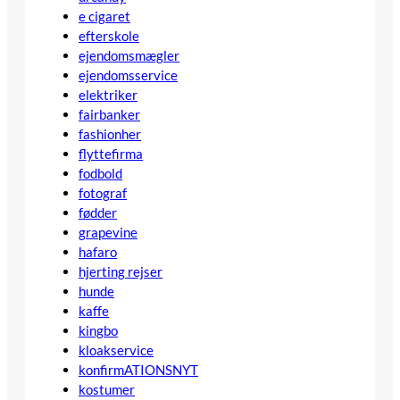
e cigaret
efterskole
ejendomsmægler
ejendomsservice
elektriker
fairbanker
fashionher
flyttefirma
fodbold
fotograf
fødder
grapevine
hafaro
hjerting rejser
hunde
kaffe
kingbo
kloakservice
konfirmATIONSNYT
kostumer