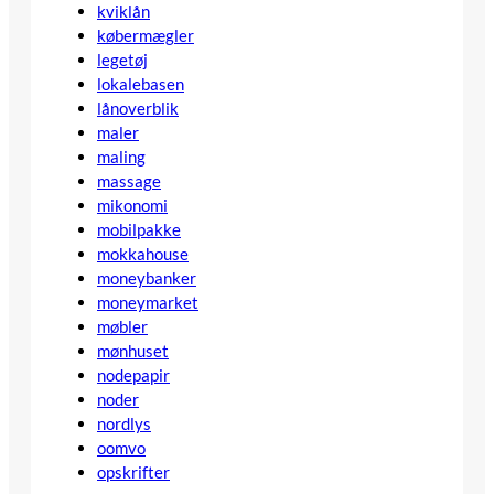
kviklån
købermægler
legetøj
lokalebasen
lånoverblik
maler
maling
massage
mikonomi
mobilpakke
mokkahouse
moneybanker
moneymarket
møbler
mønhuset
nodepapir
noder
nordlys
oomvo
opskrifter