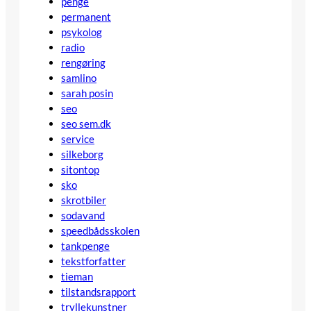
penge
permanent
psykolog
radio
rengøring
samlino
sarah posin
seo
seo sem.dk
service
silkeborg
sitontop
sko
skrotbiler
sodavand
speedbådsskolen
tankpenge
tekstforfatter
tieman
tilstandsrapport
tryllekunstner