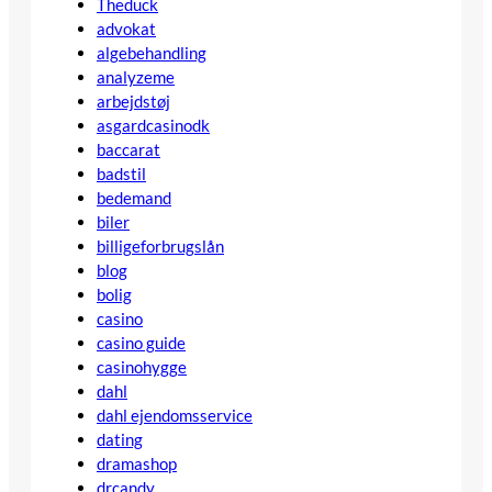
Theduck
advokat
algebehandling
analyzeme
arbejdstøj
asgardcasinodk
baccarat
badstil
bedemand
biler
billigeforbrugslån
blog
bolig
casino
casino guide
casinohygge
dahl
dahl ejendomsservice
dating
dramashop
drcandy