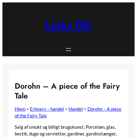
Spring
til
indhold
Links DK
Dorohn – A piece of the Fairy
Tale
Hjem
>
Erhverv – handel
>
Handel
>
Dorohn – A piece
of the Fairy Tale
Salg af smukt og billigt brugskunst; Porcelæn, glas,
bestik, duge og servietter, gardiner, gardinstænger,