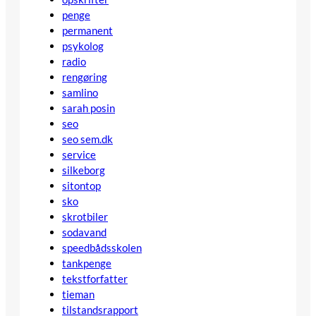
penge
permanent
psykolog
radio
rengøring
samlino
sarah posin
seo
seo sem.dk
service
silkeborg
sitontop
sko
skrotbiler
sodavand
speedbådsskolen
tankpenge
tekstforfatter
tieman
tilstandsrapport