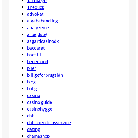
Tandlæge
Theduck
advokat
algebehandling
analyzeme
arbejdstøj
asgardcasinodk
baccarat
badstil
bedemand
biler
billigeforbrugslån
blog
bolig
casino
casino guide
casinohygge
dahl
dahl ejendomsservice
dating
dramashop