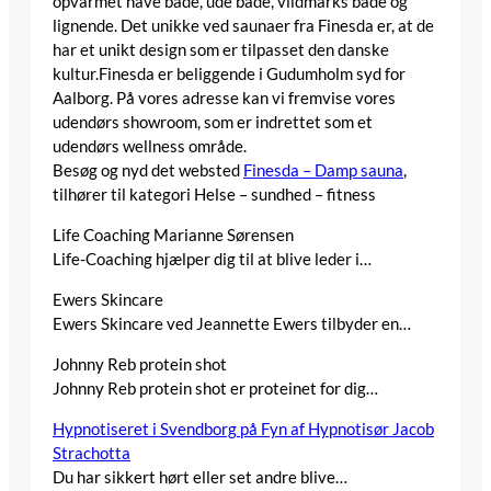
opvarmet have bade, ude bade, vildmarks bade og
lignende. Det unikke ved saunaer fra Finesda er, at de
har et unikt design som er tilpasset den danske
kultur.Finesda er beliggende i Gudumholm syd for
Aalborg. På vores adresse kan vi fremvise vores
udendørs showroom, som er indrettet som et
udendørs wellness område.
Besøg og nyd det websted
Finesda – Damp sauna
,
tilhører til kategori
Helse – sundhed – fitness
Life Coaching Marianne Sørensen
Life-Coaching hjælper dig til at blive leder i…
Ewers Skincare
Ewers Skincare ved Jeannette Ewers tilbyder en…
Johnny Reb protein shot
Johnny Reb protein shot er proteinet for dig…
Hypnotiseret i Svendborg på Fyn af Hypnotisør Jacob
Strachotta
Du har sikkert hørt eller set andre blive…