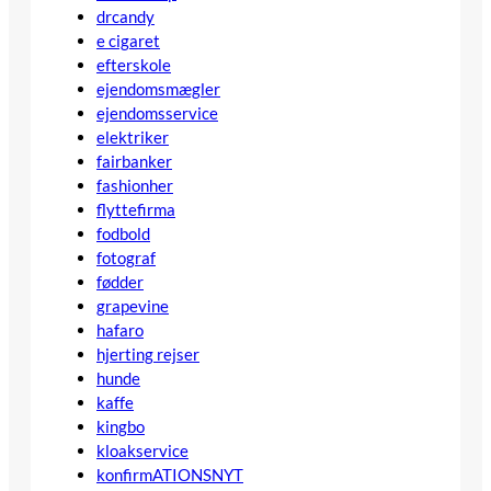
drcandy
e cigaret
efterskole
ejendomsmægler
ejendomsservice
elektriker
fairbanker
fashionher
flyttefirma
fodbold
fotograf
fødder
grapevine
hafaro
hjerting rejser
hunde
kaffe
kingbo
kloakservice
konfirmATIONSNYT