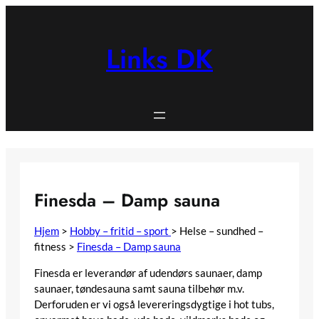
Spring
til
indhold
Links DK
Finesda – Damp sauna
Hjem
>
Hobby – fritid – sport
>
Helse – sundhed –
fitness
>
Finesda – Damp sauna
Finesda er leverandør af udendørs saunaer, damp
saunaer, tøndesauna samt sauna tilbehør m.v.
Derforuden er vi også levereringsdygtige i hot tubs,