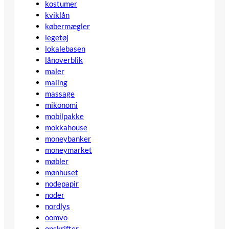
kostumer
kviklån
købermægler
legetøj
lokalebasen
lånoverblik
maler
maling
massage
mikonomi
mobilpakke
mokkahouse
moneybanker
moneymarket
møbler
mønhuset
nodepapir
noder
nordlys
oomvo
opskrifter