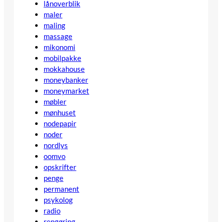
lånoverblik
maler
maling
massage
mikonomi
mobilpakke
mokkahouse
moneybanker
moneymarket
møbler
mønhuset
nodepapir
noder
nordlys
oomvo
opskrifter
penge
permanent
psykolog
radio
rengøring