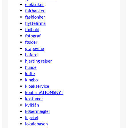
elektriker
fairbanker
fashionher
flyttefirma
fodbold
fotograf
fødder
grapevine
hafaro
hjerting rejser
hunde
kaffe
kingbo
kloakservice
konfirmATIONSNYT
kostumer
kviklån
købermægler
legetøj
lokalebasen