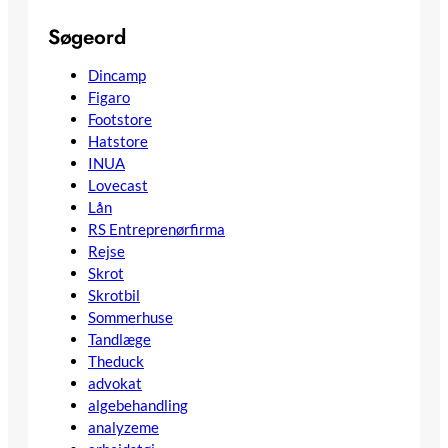
Søgeord
Dincamp
Figaro
Footstore
Hatstore
INUA
Lovecast
Lån
RS Entreprenørfirma
Rejse
Skrot
Skrotbil
Sommerhuse
Tandlæge
Theduck
advokat
algebehandling
analyzeme