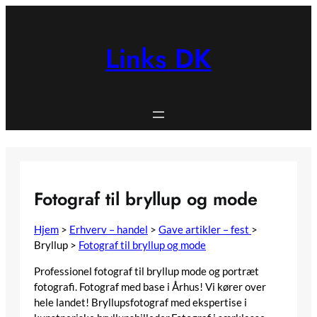
Spring
til
indhold
Links DK
Fotograf til bryllup og mode
Hjem
>
Erhverv – handel
>
Gave artikler – fest
>
Bryllup
>
Fotograf til bryllup og mode
Professionel fotograf til bryllup mode og portræt
fotografi. Fotograf med base i Århus! Vi kører over
hele landet! Bryllupsfotograf med ekspertise i