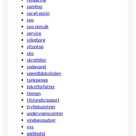
samlino
sarah posin
seo
seo sem.dk
service
silkeborg
sitontop
sko
skrotbiler
sodavand
speedbådsskolen
tankpenge
tekstforfatter
tieman
tilstandsrapport
tryllekunstner
undervognscenter
vinduespudser
vvs
webhotel