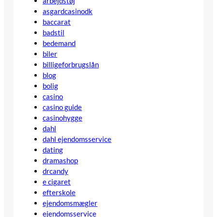
arbejdstøj
asgardcasinodk
baccarat
badstil
bedemand
biler
billigeforbrugslån
blog
bolig
casino
casino guide
casinohygge
dahl
dahl ejendomsservice
dating
dramashop
drcandy
e cigaret
efterskole
ejendomsmægler
ejendomsservice