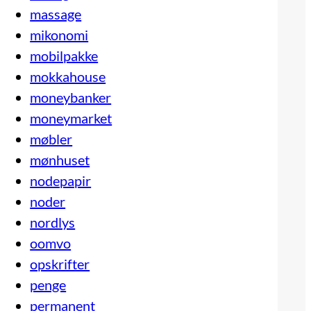
massage
mikonomi
mobilpakke
mokkahouse
moneybanker
moneymarket
møbler
mønhuset
nodepapir
noder
nordlys
oomvo
opskrifter
penge
permanent