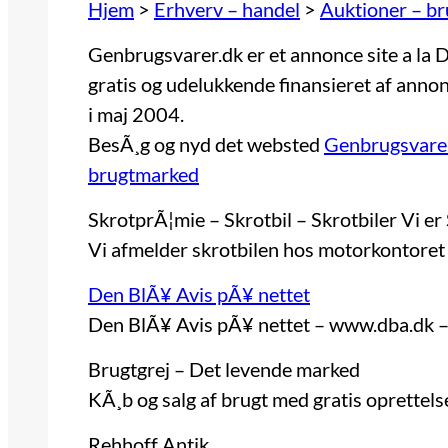
Hjem
>
Erhverv – handel
>
Auktioner – b
Genbrugsvarer.dk er et annonce site a la
gratis og udelukkende finansieret af annon
i maj 2004.
BesÃ¸g og nyd det websted
Genbrugsvare
brugtmarked
SkrotprÃ¦mie – Skrotbil – Skrotbiler Vi e
Vi afmelder skrotbilen hos motorkontoret
Den BlÃ¥ Avis pÃ¥ nettet
Den BlÃ¥ Avis pÃ¥ nettet – www.dba.dk 
Brugtgrej – Det levende marked
KÃ¸b og salg af brugt med gratis oprettels
Rehhoff Antik