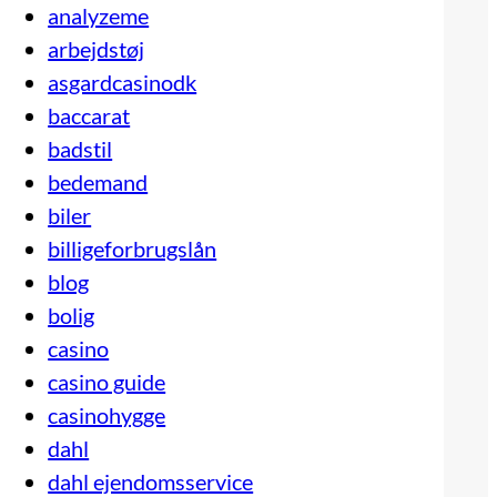
analyzeme
arbejdstøj
asgardcasinodk
baccarat
badstil
bedemand
biler
billigeforbrugslån
blog
bolig
casino
casino guide
casinohygge
dahl
dahl ejendomsservice