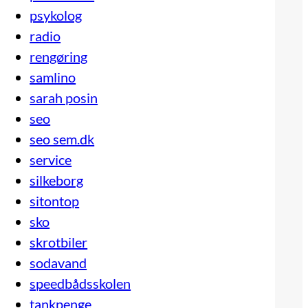
psykolog
radio
rengøring
samlino
sarah posin
seo
seo sem.dk
service
silkeborg
sitontop
sko
skrotbiler
sodavand
speedbådsskolen
tankpenge