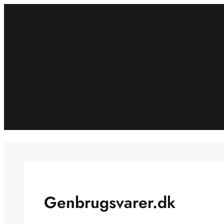
Spring
til
indhold
Genbrugsvarer.dk