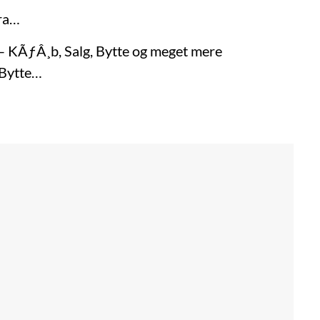
fra…
– KÃƒÂ¸b, Salg, Bytte og meget mere
 Bytte…