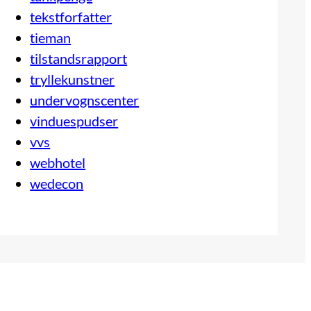
tekstforfatter
tieman
tilstandsrapport
tryllekunstner
undervognscenter
vinduespudser
vvs
webhotel
wedecon