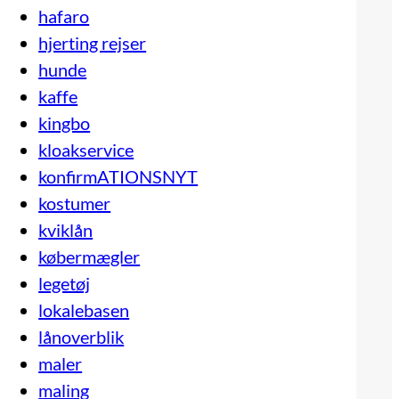
hafaro
hjerting rejser
hunde
kaffe
kingbo
kloakservice
konfirmATIONSNYT
kostumer
kviklån
købermægler
legetøj
lokalebasen
lånoverblik
maler
maling