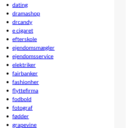
dating
dramashop
drcandy
e cigaret
efterskole
ejendomsmægler
ejendomsservice
elektriker
fairbanker
fashionher
flyttefirma
fodbold
fotograf
fødder
grapevine