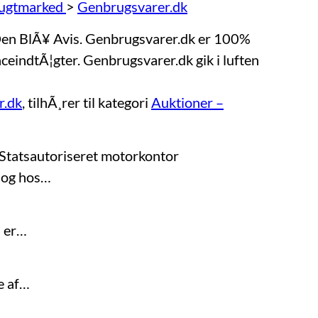
rugtmarked
>
Genbrugsvarer.dk
 Den BlÃ¥ Avis. Genbrugsvarer.dk er 100%
ceindtÃ¦gter. Genbrugsvarer.dk gik i luften
r.dk
, tilhÃ¸rer til kategori
Auktioner –
r Statsautoriseret motorkontor
 og hos…
– er…
e af…