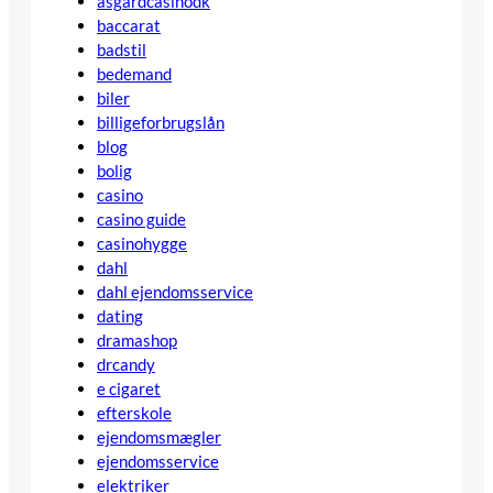
asgardcasinodk
baccarat
badstil
bedemand
biler
billigeforbrugslån
blog
bolig
casino
casino guide
casinohygge
dahl
dahl ejendomsservice
dating
dramashop
drcandy
e cigaret
efterskole
ejendomsmægler
ejendomsservice
elektriker