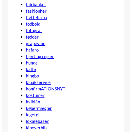
fairbanker
fashionher
flyttefirma
fodbold
fotograf
fødder
grapevine
hafaro
hjerting rejser
hunde
kaffe
kingbo
kloakservice
konfirmATIONSNYT
kostumer
kviklån
købermægler
legetøj
lokalebasen
lånoverblik