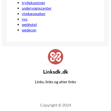
tryllekunstner
undervognscenter
vinduespudser
vvs
webhotel
wedecon
Linksdk.dk
Links, links og atter links
Copyright © 2024