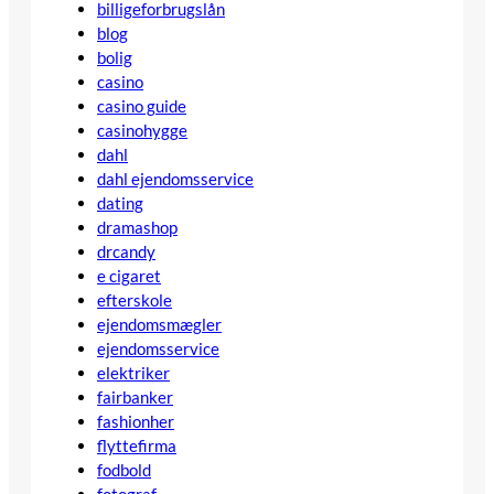
billigeforbrugslån
blog
bolig
casino
casino guide
casinohygge
dahl
dahl ejendomsservice
dating
dramashop
drcandy
e cigaret
efterskole
ejendomsmægler
ejendomsservice
elektriker
fairbanker
fashionher
flyttefirma
fodbold