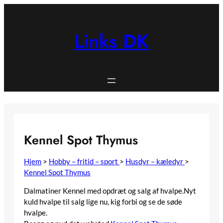
Spring
til
indhold
Links DK
Kennel Spot Thymus
Hjem
>
Hobby – fritid – sport
>
Husdyr – kæledyr
>
Kennel Spot Thymus
Dalmatiner Kennel med opdræt og salg af hvalpe.Nyt
kuld hvalpe til salg lige nu, kig forbi og se de søde
hvalpe.