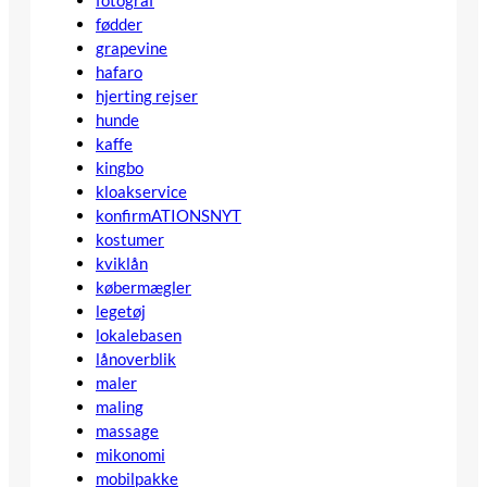
fotograf
fødder
grapevine
hafaro
hjerting rejser
hunde
kaffe
kingbo
kloakservice
konfirmATIONSNYT
kostumer
kviklån
købermægler
legetøj
lokalebasen
lånoverblik
maler
maling
massage
mikonomi
mobilpakke