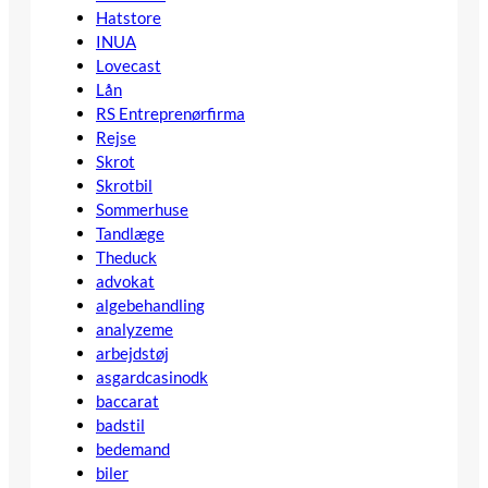
Hatstore
INUA
Lovecast
Lån
RS Entreprenørfirma
Rejse
Skrot
Skrotbil
Sommerhuse
Tandlæge
Theduck
advokat
algebehandling
analyzeme
arbejdstøj
asgardcasinodk
baccarat
badstil
bedemand
biler