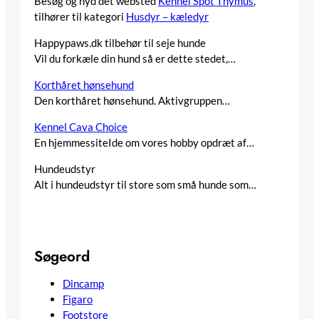
Besøg og nyd det websted
Kennel Spot Thymus
,
tilhører til kategori
Husdyr – kæledyr
Happypaws.dk tilbehør til seje hunde
Vil du forkæle din hund så er dette stedet,…
Korthåret hønsehund
Den korthåret hønsehund. Aktivgruppen…
Kennel Cava Choice
En hjemmessiteIde om vores hobby opdræt af…
Hundeudstyr
Alt i hundeudstyr til store som små hunde som…
Søgeord
Dincamp
Figaro
Footstore