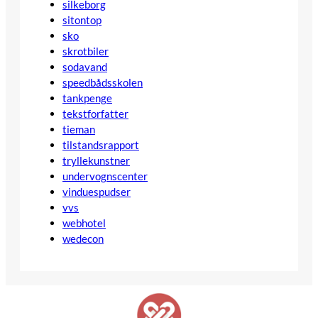
silkeborg
sitontop
sko
skrotbiler
sodavand
speedbådsskolen
tankpenge
tekstforfatter
tieman
tilstandsrapport
tryllekunstner
undervognscenter
vinduespudser
vvs
webhotel
wedecon