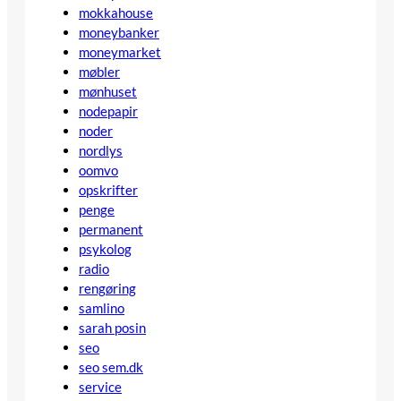
mokkahouse
moneybanker
moneymarket
møbler
mønhuset
nodepapir
noder
nordlys
oomvo
opskrifter
penge
permanent
psykolog
radio
rengøring
samlino
sarah posin
seo
seo sem.dk
service