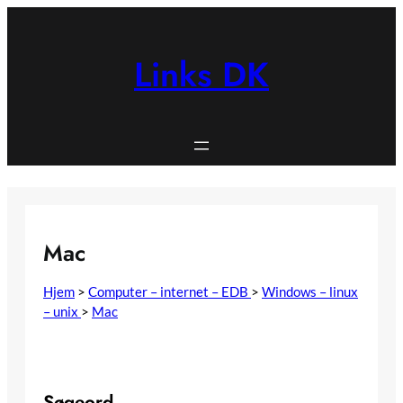
Spring
til
indhold
Links DK
Mac
Hjem
>
Computer – internet – EDB
>
Windows – linux
– unix
>
Mac
Søgeord