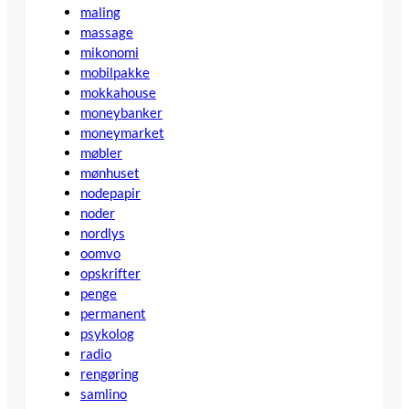
maling
massage
mikonomi
mobilpakke
mokkahouse
moneybanker
moneymarket
møbler
mønhuset
nodepapir
noder
nordlys
oomvo
opskrifter
penge
permanent
psykolog
radio
rengøring
samlino