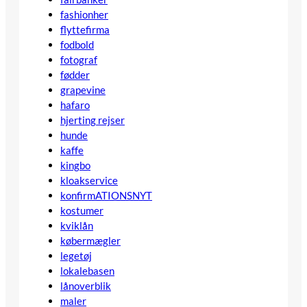
fashionher
flyttefirma
fodbold
fotograf
fødder
grapevine
hafaro
hjerting rejser
hunde
kaffe
kingbo
kloakservice
konfirmATIONSNYT
kostumer
kviklån
købermægler
legetøj
lokalebasen
lånoverblik
maler