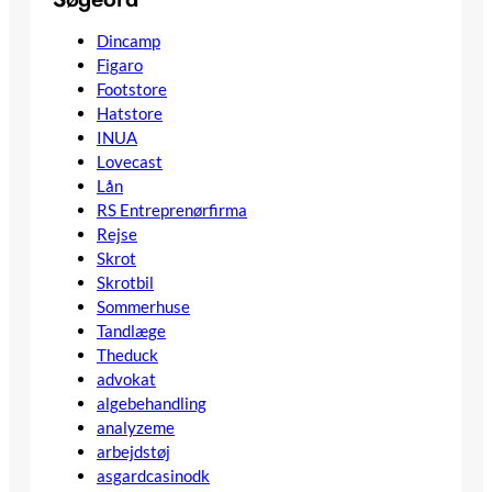
Dincamp
Figaro
Footstore
Hatstore
INUA
Lovecast
Lån
RS Entreprenørfirma
Rejse
Skrot
Skrotbil
Sommerhuse
Tandlæge
Theduck
advokat
algebehandling
analyzeme
arbejdstøj
asgardcasinodk