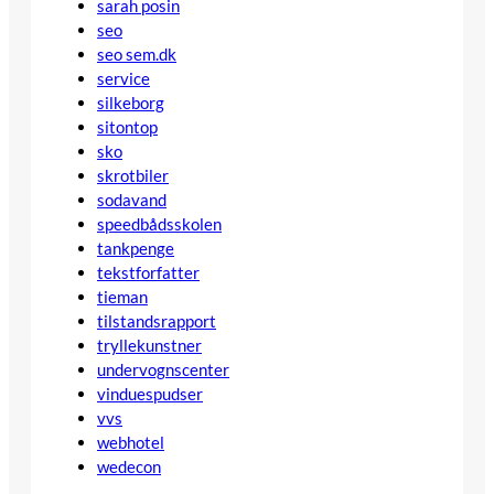
sarah posin
seo
seo sem.dk
service
silkeborg
sitontop
sko
skrotbiler
sodavand
speedbådsskolen
tankpenge
tekstforfatter
tieman
tilstandsrapport
tryllekunstner
undervognscenter
vinduespudser
vvs
webhotel
wedecon