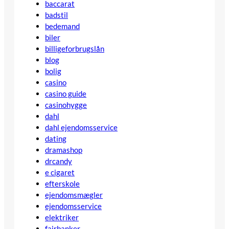
baccarat
badstil
bedemand
biler
billigeforbrugslån
blog
bolig
casino
casino guide
casinohygge
dahl
dahl ejendomsservice
dating
dramashop
drcandy
e cigaret
efterskole
ejendomsmægler
ejendomsservice
elektriker
fairbanker