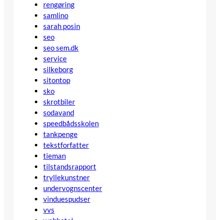
rengøring
samlino
sarah posin
seo
seo sem.dk
service
silkeborg
sitontop
sko
skrotbiler
sodavand
speedbådsskolen
tankpenge
tekstforfatter
tieman
tilstandsrapport
tryllekunstner
undervognscenter
vinduespudser
vvs