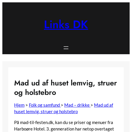
Spring
til
indhold
Links DK
Mad ud af huset lemvig, struer
og holstebro
Hjem
>
Folk og samfund
>
Mad – drikke
>
Mad ud af
huset lemvig, struer og holstebro
På mad-til-festen.dk, kan du se priser og menuer fra
Harboøre Hotel. 3. genneration har netop overtaget