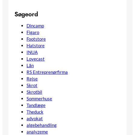
Søgeord
Dincamp
Figaro
Footstore
Hatstore
INUA
Lovecast
Lån
RS Entreprenørfirma
Rejse
Skrot
Skrotbil
Sommerhuse
Tandlæge
Theduck
advokat
algebehandling
analyzeme