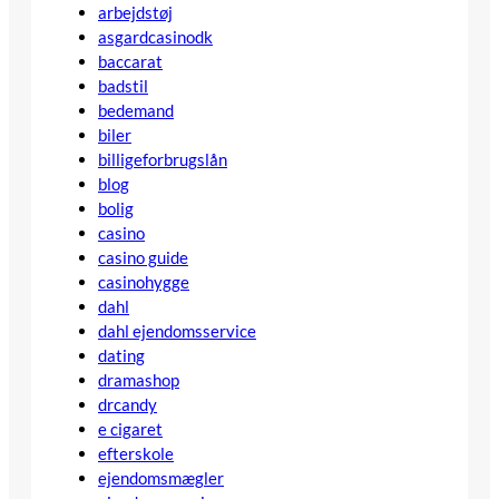
arbejdstøj
asgardcasinodk
baccarat
badstil
bedemand
biler
billigeforbrugslån
blog
bolig
casino
casino guide
casinohygge
dahl
dahl ejendomsservice
dating
dramashop
drcandy
e cigaret
efterskole
ejendomsmægler