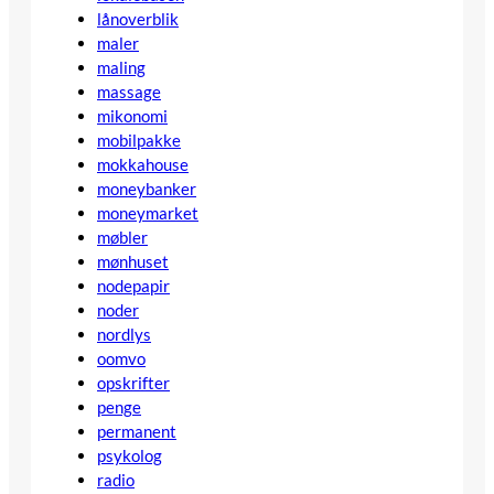
lånoverblik
maler
maling
massage
mikonomi
mobilpakke
mokkahouse
moneybanker
moneymarket
møbler
mønhuset
nodepapir
noder
nordlys
oomvo
opskrifter
penge
permanent
psykolog
radio