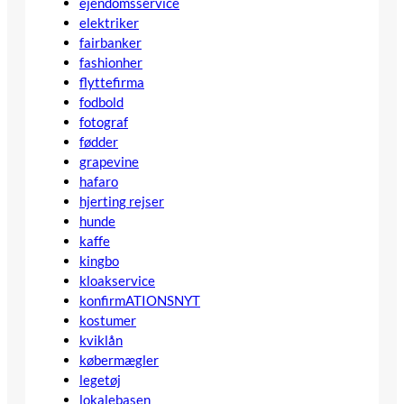
ejendomsservice
elektriker
fairbanker
fashionher
flyttefirma
fodbold
fotograf
fødder
grapevine
hafaro
hjerting rejser
hunde
kaffe
kingbo
kloakservice
konfirmATIONSNYT
kostumer
kviklån
købermægler
legetøj
lokalebasen