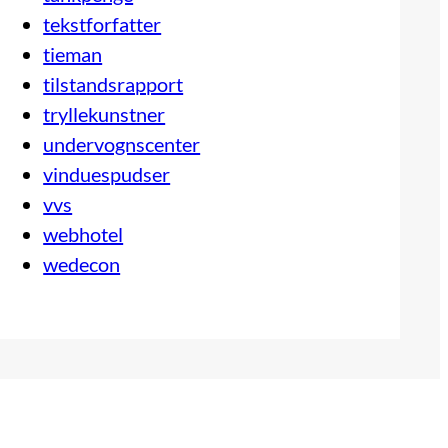
tekstforfatter
tieman
tilstandsrapport
tryllekunstner
undervognscenter
vinduespudser
vvs
webhotel
wedecon