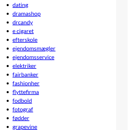
dating
dramashop
drcandy
e cigaret
efterskole
ejendomsmægler
ejendomsservice
elektriker
fairbanker
fashionher
flyttefirma
fodbold
fotograf
fødder
grapevine