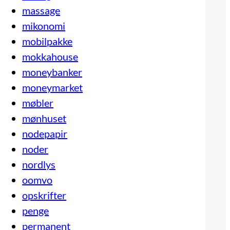
massage
mikonomi
mobilpakke
mokkahouse
moneybanker
moneymarket
møbler
mønhuset
nodepapir
noder
nordlys
oomvo
opskrifter
penge
permanent