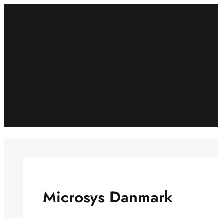
Spring
til
indhold
Microsys Danmark