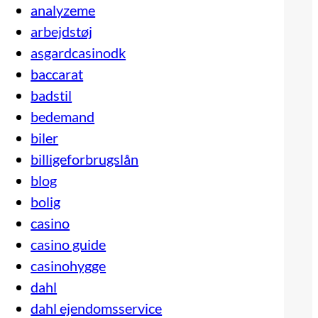
analyzeme
arbejdstøj
asgardcasinodk
baccarat
badstil
bedemand
biler
billigeforbrugslån
blog
bolig
casino
casino guide
casinohygge
dahl
dahl ejendomsservice