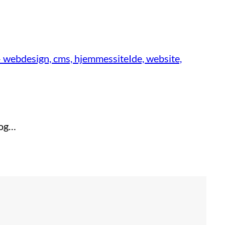
webdesign, cms, hjemmessiteIde, website,
 og…