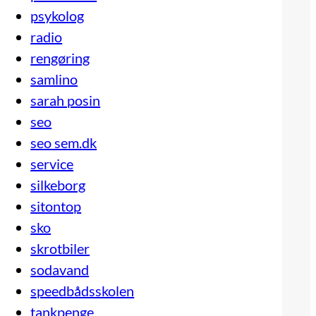
psykolog
radio
rengøring
samlino
sarah posin
seo
seo sem.dk
service
silkeborg
sitontop
sko
skrotbiler
sodavand
speedbådsskolen
tankpenge