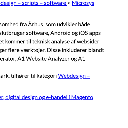
esign – scripts – software
>
Microsys
ksomhed fra Århus, som udvikler både
g slutbruger software, Android og iOS apps
et kommer til teknisk analyse af websider
ger flere værktøjer. Disse inkluderer blandt
erator, A1 Website Analyzer og A1
ark
, tilhører til kategori
Webdesign –
 digital design og e-handel i Magento