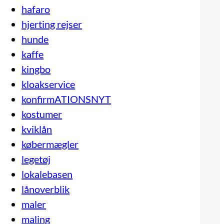
hafaro
hjerting rejser
hunde
kaffe
kingbo
kloakservice
konfirmATIONSNYT
kostumer
kviklån
købermægler
legetøj
lokalebasen
lånoverblik
maler
maling