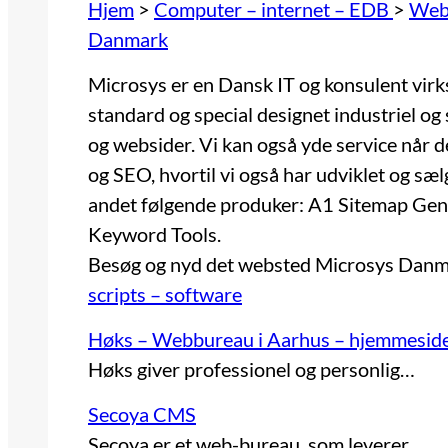
Hjem
>
Computer – internet – EDB
>
Webd
Danmark
Microsys er en Dansk IT og konsulent vir
standard og special designet industriel o
og websider. Vi kan også yde service når d
og SEO, hvortil vi også har udviklet og sæl
andet følgende produker: A1 Sitemap Gen
Keyword Tools.
Besøg og nyd det websted
Microsys Danm
scripts – software
Høks – Webbureau i Aarhus – hjemmesider,
Høks giver professionel og personlig…
Secoya CMS
Secoya er et web-bureau, som leverer…