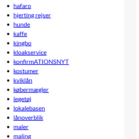
hafaro
hjerting rejser
hunde
kaffe
kingbo
kloakservice
konfirmATIONSNYT
kostumer
kviklån
købermægler
legetøj
lokalebasen
lånoverblik
maler
maling