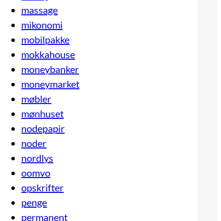
massage
mikonomi
mobilpakke
mokkahouse
moneybanker
moneymarket
møbler
mønhuset
nodepapir
noder
nordlys
oomvo
opskrifter
penge
permanent