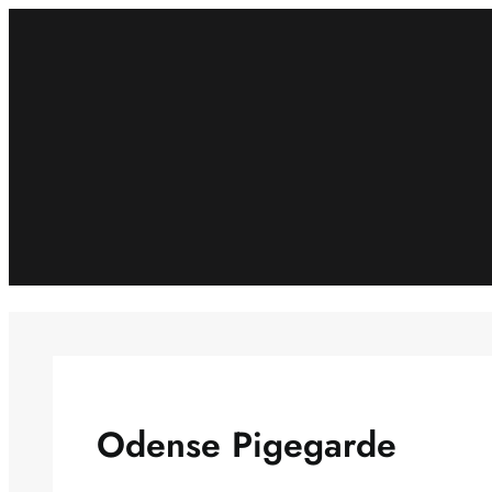
Spring
til
indhold
Odense Pigegarde