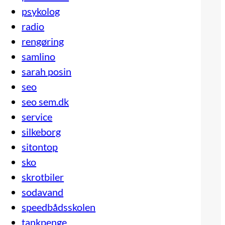
psykolog
radio
rengøring
samlino
sarah posin
seo
seo sem.dk
service
silkeborg
sitontop
sko
skrotbiler
sodavand
speedbådsskolen
tankpenge