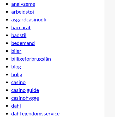
analyzeme
arbejdstøj
asgardcasinodk
baccarat
badstil
bedemand
biler
billigeforbrugslån
blog
bolig
casino
casino guide
casinohygge
dahl
dahl ejendomsservice