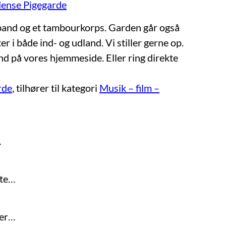
ense Pigegarde
sband og et tambourkorps. Garden går også
r i både ind- og udland. Vi stiller gerne op.
nd på vores hjemmeside. Eller ring direkte
rde
, tilhører til kategori
Musik – film –
…
ste…
jer…