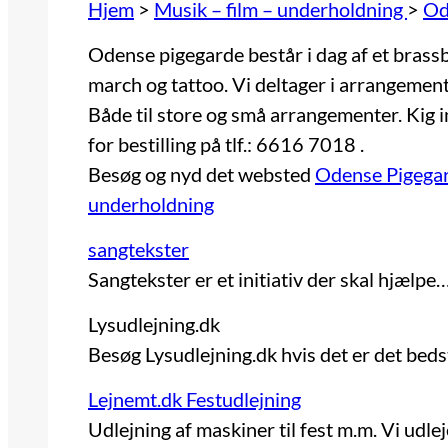
Hjem
>
Musik – film – underholdning
>
Od
Odense pigegarde består i dag af et bras
march og tattoo. Vi deltager i arrangemente
Både til store og små arrangementer. Kig i
for bestilling på tlf.: 6616 7018 .
Besøg og nyd det websted
Odense Pigega
underholdning
sangtekster
Sangtekster er et initiativ der skal hjælpe
Lysudlejning.dk
Besøg Lysudlejning.dk hvis det er det bed
Lejnemt.dk Festudlejning
Udlejning af maskiner til fest m.m. Vi udle