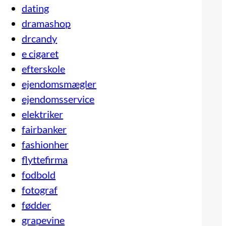
dating
dramashop
drcandy
e cigaret
efterskole
ejendomsmægler
ejendomsservice
elektriker
fairbanker
fashionher
flyttefirma
fodbold
fotograf
fødder
grapevine