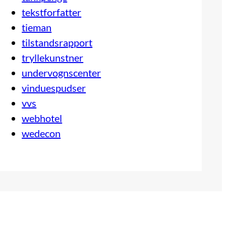
tekstforfatter
tieman
tilstandsrapport
tryllekunstner
undervognscenter
vinduespudser
vvs
webhotel
wedecon