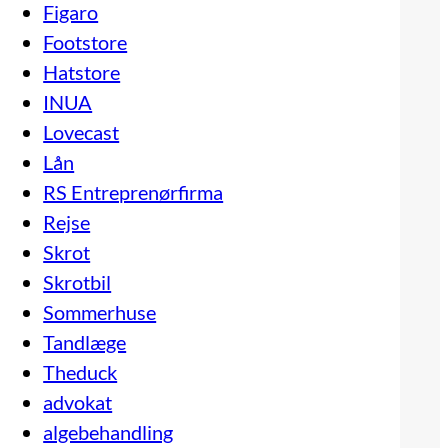
Figaro
Footstore
Hatstore
INUA
Lovecast
Lån
RS Entreprenørfirma
Rejse
Skrot
Skrotbil
Sommerhuse
Tandlæge
Theduck
advokat
algebehandling