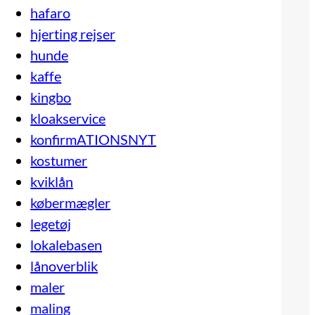
hafaro
hjerting rejser
hunde
kaffe
kingbo
kloakservice
konfirmATIONSNYT
kostumer
kviklån
købermægler
legetøj
lokalebasen
lånoverblik
maler
maling