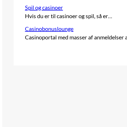
Spil og casinoer
Hvis du er til casinoer og spil, så er…
Casinobonuslounge
Casinoportal med masser af anmeldelser 