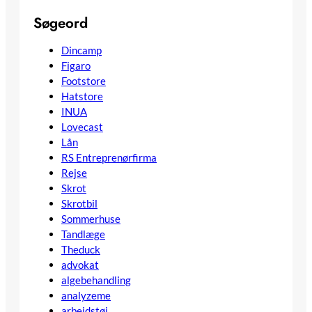
Søgeord
Dincamp
Figaro
Footstore
Hatstore
INUA
Lovecast
Lån
RS Entreprenørfirma
Rejse
Skrot
Skrotbil
Sommerhuse
Tandlæge
Theduck
advokat
algebehandling
analyzeme
arbejdstøj