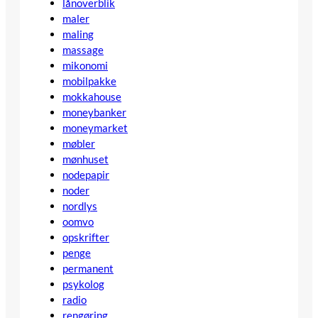
lånoverblik
maler
maling
massage
mikonomi
mobilpakke
mokkahouse
moneybanker
moneymarket
møbler
mønhuset
nodepapir
noder
nordlys
oomvo
opskrifter
penge
permanent
psykolog
radio
rengøring