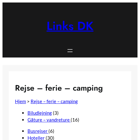
Spring
til
indhold
Links DK
Rejse – ferie – camping
Hjem
>
Rejse – ferie – camping
Biludlejning
(3)
Gåture – vandreture
(16)
Busrejser
(6)
Hoteller
(30)