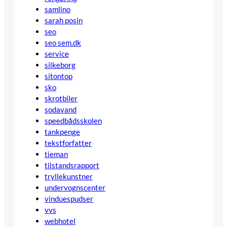
samlino
sarah posin
seo
seo sem.dk
service
silkeborg
sitontop
sko
skrotbiler
sodavand
speedbådsskolen
tankpenge
tekstforfatter
tieman
tilstandsrapport
tryllekunstner
undervognscenter
vinduespudser
vvs
webhotel