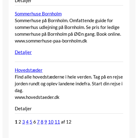
Detaljer
Sommerhuse Bornholm
Sommerhuse på Bornholm. Omfattende guide for
sommerhus udlejning på Bornholm. Se pris for ledige
sommerhuse på Bornholm på Ø©n gang. Book online.
www.sommerhuse-paa-bornholm.dk
Detaljer
Hovedstæder
Find alle hovedstæderne i hele verden. Tag på en rejse
jorden rundt og oplev landene indefra. Start din rejse i
dag.
www.hovedstaeder.dk
Detaljer
1
2
3
4
5
6
7
8
9
10
11
af 12