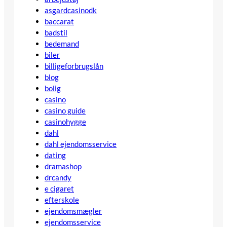
asgardcasinodk
baccarat
badstil
bedemand
biler
billigeforbrugslån
blog
bolig
casino
casino guide
casinohygge
dahl
dahl ejendomsservice
dating
dramashop
drcandy
e cigaret
efterskole
ejendomsmægler
ejendomsservice