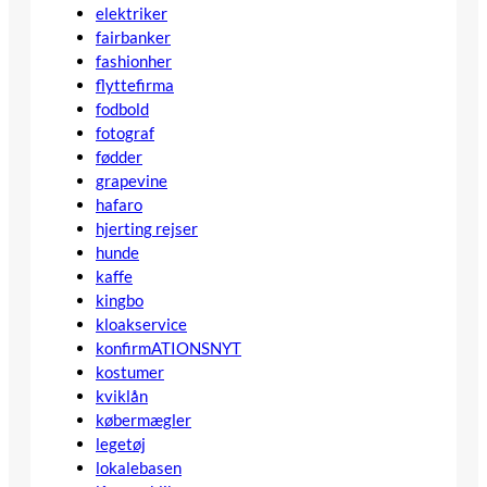
elektriker
fairbanker
fashionher
flyttefirma
fodbold
fotograf
fødder
grapevine
hafaro
hjerting rejser
hunde
kaffe
kingbo
kloakservice
konfirmATIONSNYT
kostumer
kviklån
købermægler
legetøj
lokalebasen