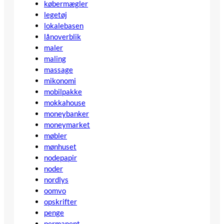
købermægler
legetøj
lokalebasen
lånoverblik
maler
maling
massage
mikonomi
mobilpakke
mokkahouse
moneybanker
moneymarket
møbler
mønhuset
nodepapir
noder
nordlys
oomvo
opskrifter
penge
permanent