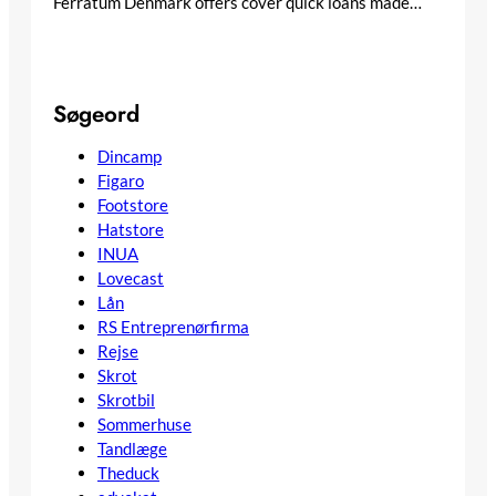
Ferratum Denmark offers cover quick loans made…
Søgeord
Dincamp
Figaro
Footstore
Hatstore
INUA
Lovecast
Lån
RS Entreprenørfirma
Rejse
Skrot
Skrotbil
Sommerhuse
Tandlæge
Theduck