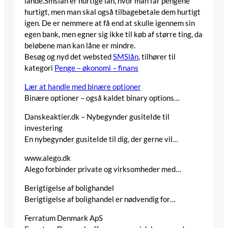
lande.Smslån er hurtige lån, hvor man får pengene
hurtigt, men man skal også tilbagebetale dem hurtigt
igen. De er nemmere at få end at skulle igennem sin
egen bank, men egner sig ikke til køb af større ting, da
beløbene man kan låne er mindre.
Besøg og nyd det websted
SMSlån
, tilhører til
kategori
Penge – økonomi – finans
Lær at handle med binære optioner
Binære optioner – også kaldet binary options…
Danskeaktier.dk – Nybegynder gusiteIde til
investering
En nybegynder gusiteIde til dig, der gerne vil…
www.alego.dk
Alego forbinder private og virksomheder med…
Berigtigelse af bolighandel
Berigtigelse af bolighandel er nødvendig for…
Ferratum Denmark ApS