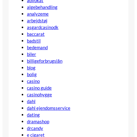
advokat
algebehandling
analyzeme
arbejdstøj
asgardcasinodk
baccarat
badstil
bedemand
biler
billigeforbrugslån
blog
bolig
casino
casino guide
casinohygge
dahl
dahl ejendomsservice
dating
dramashop
drcandy
e cigaret