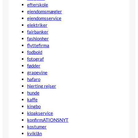
efterskole
ejendomsmægler
ejendomsservice
elektriker
fairbanker
fashionher
flyttefirma
fodbold
fotograf
fødder
grapevine
hafaro
hjerting rejser
hunde
kaffe
kingbo
kloakservice
konfirmATIONSNYT
kostumer
kviklån