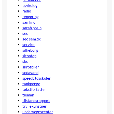
psykolog
radio
rengøring
samlino
sarah posin
seo
seo sem.dk
service
silkeborg
sitontop
sko
skrotbiler
sodavand
speedbådsskolen
tankpenge
tekstforfatter
tieman
tilstandsrapport
tryllekunstner
undervognscenter