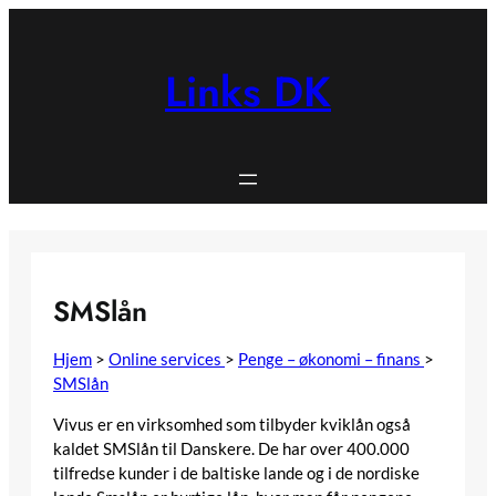
Spring
til
indhold
Links DK
SMSlån
Hjem
>
Online services
>
Penge – økonomi – finans
>
SMSlån
Vivus er en virksomhed som tilbyder kviklån også
kaldet SMSlån til Danskere. De har over 400.000
tilfredse kunder i de baltiske lande og i de nordiske