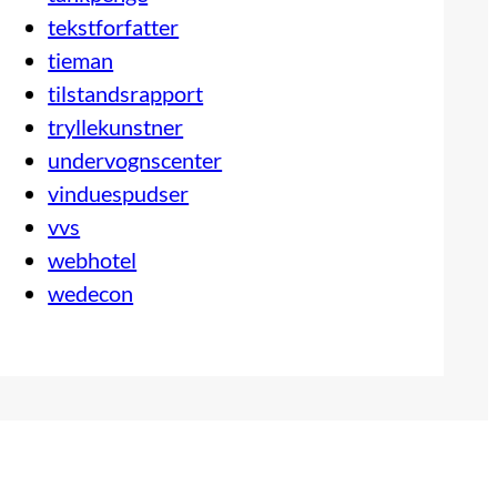
tekstforfatter
tieman
tilstandsrapport
tryllekunstner
undervognscenter
vinduespudser
vvs
webhotel
wedecon