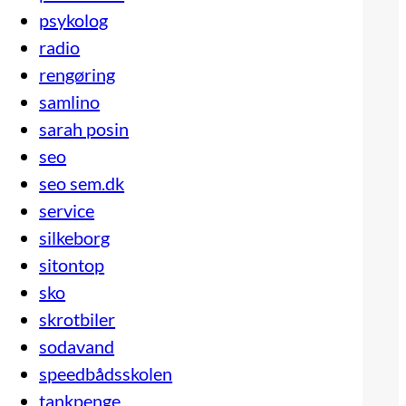
psykolog
radio
rengøring
samlino
sarah posin
seo
seo sem.dk
service
silkeborg
sitontop
sko
skrotbiler
sodavand
speedbådsskolen
tankpenge