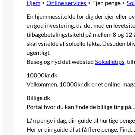
Hjem
>
Online services
>
Tjen penge
>
Sol
En hjemmessiteIde for dig der ejer eller ov
en god investering, da det med en levetsit
tilbagebetalingstsiteId på mellem 8 og 12 
skal vsiteIde af solcelle fakta. Desuden bl
ugentligt.
Besøg og nyd det websted
Solcelletips
, ti
10000kr.dk
Velkommen. 10000kr.dk er et online-mag
Billige.dk
Portal hvor du kan finde de billige ting på
Lån penge i dag, din guide til hurtige penge
Her er din guide til at få flere penge. Find