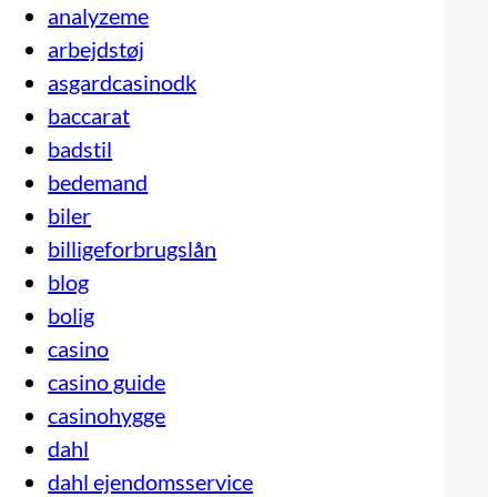
analyzeme
arbejdstøj
asgardcasinodk
baccarat
badstil
bedemand
biler
billigeforbrugslån
blog
bolig
casino
casino guide
casinohygge
dahl
dahl ejendomsservice