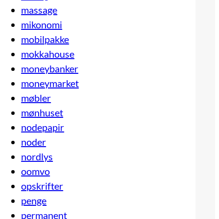
massage
mikonomi
mobilpakke
mokkahouse
moneybanker
moneymarket
møbler
mønhuset
nodepapir
noder
nordlys
oomvo
opskrifter
penge
permanent