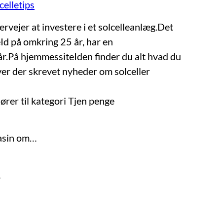
celletips
ervejer at investere i et solcelleanlæg.Det
eId på omkring 25 år, har en
år.På hjemmessiteIden finder du alt hvad du
iver der skrevet nyheder om solceller
lhører til kategori
Tjen penge
asin om…
…
…