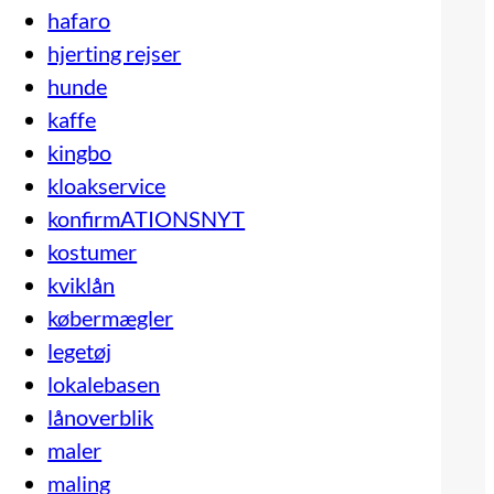
hafaro
hjerting rejser
hunde
kaffe
kingbo
kloakservice
konfirmATIONSNYT
kostumer
kviklån
købermægler
legetøj
lokalebasen
lånoverblik
maler
maling