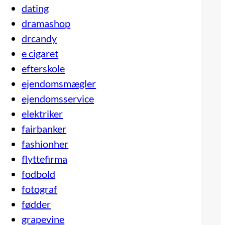
dating
dramashop
drcandy
e cigaret
efterskole
ejendomsmægler
ejendomsservice
elektriker
fairbanker
fashionher
flyttefirma
fodbold
fotograf
fødder
grapevine