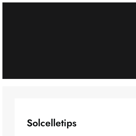
Spring
til
indhold
Solcelletips