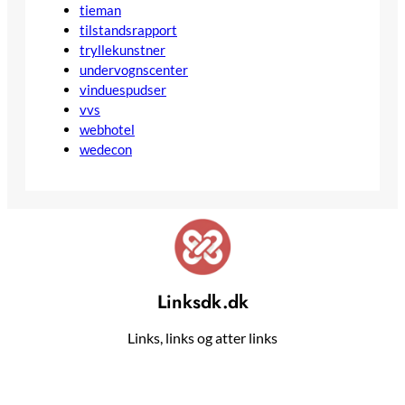
tieman
tilstandsrapport
tryllekunstner
undervognscenter
vinduespudser
vvs
webhotel
wedecon
Linksdk.dk
Links, links og atter links