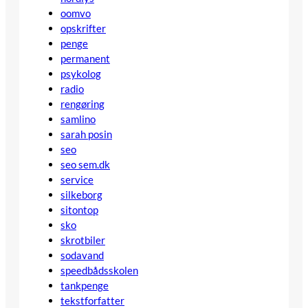
oomvo
opskrifter
penge
permanent
psykolog
radio
rengøring
samlino
sarah posin
seo
seo sem.dk
service
silkeborg
sitontop
sko
skrotbiler
sodavand
speedbådsskolen
tankpenge
tekstforfatter