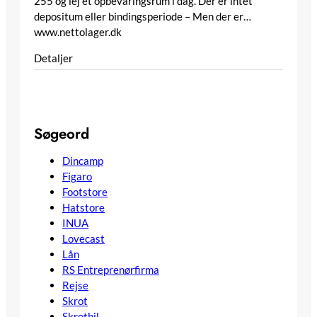
255 og lej et opbevaringsrum i dag. Der er intet
depositum eller bindingsperiode – Men der er…
www.nettolager.dk
Detaljer
Søgeord
Dincamp
Figaro
Footstore
Hatstore
INUA
Lovecast
Lån
RS Entreprenørfirma
Rejse
Skrot
Skrotbil