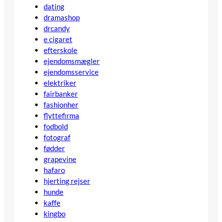
dating
dramashop
drcandy
e cigaret
efterskole
ejendomsmægler
ejendomsservice
elektriker
fairbanker
fashionher
flyttefirma
fodbold
fotograf
fødder
grapevine
hafaro
hjerting rejser
hunde
kaffe
kingbo