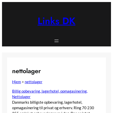
Spring
til
indhold
Links DK
nettolager
Hjem
>
nettolager
Billig opbevaring, lagerhotel, opmagasinering,
Nettolager
Danmarks billigste opbevaring, lagerhotel,
opmagasinering til privat og erhverv. Ring 70 230