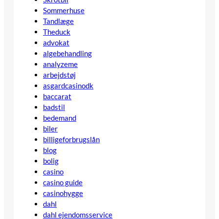
Sommerhuse
Tandlæge
Theduck
advokat
algebehandling
analyzeme
arbejdstøj
asgardcasinodk
baccarat
badstil
bedemand
biler
billigeforbrugslån
blog
bolig
casino
casino guide
casinohygge
dahl
dahl ejendomsservice