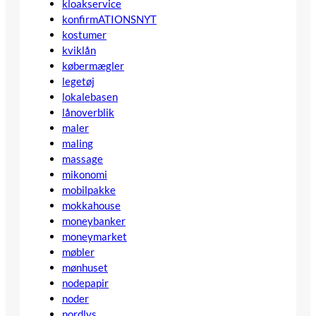
kloakservice
konfirmATIONSNYT
kostumer
kviklån
købermægler
legetøj
lokalebasen
lånoverblik
maler
maling
massage
mikonomi
mobilpakke
mokkahouse
moneybanker
moneymarket
møbler
mønhuset
nodepapir
noder
nordlys