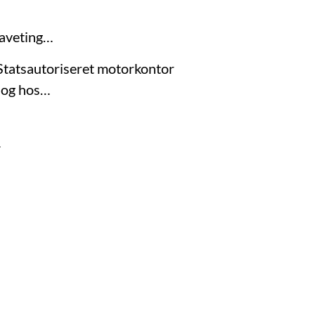
haveting…
 Statsautoriseret motorkontor
 og hos…
…