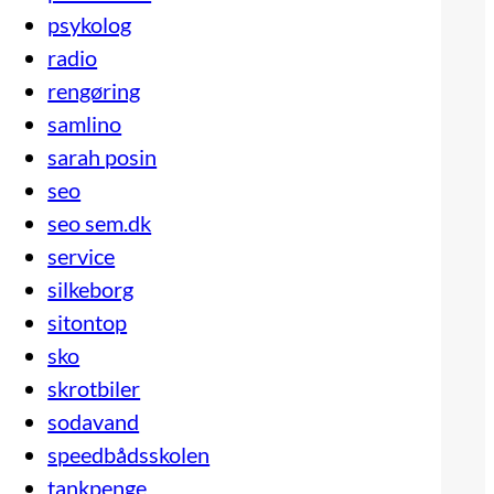
psykolog
radio
rengøring
samlino
sarah posin
seo
seo sem.dk
service
silkeborg
sitontop
sko
skrotbiler
sodavand
speedbådsskolen
tankpenge