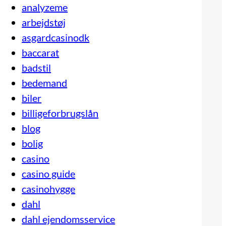
analyzeme
arbejdstøj
asgardcasinodk
baccarat
badstil
bedemand
biler
billigeforbrugslån
blog
bolig
casino
casino guide
casinohygge
dahl
dahl ejendomsservice