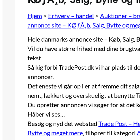
Hjem
>
Erhverv – handel
>
Auktioner – b
annonce site – KØƒÂ¸b, Salg, Bytte og me
Hele danmarks annonce site – Køb, Salg, 
Vil du have større frihed med dine brugtvar
tekst.
Så kig forbi TradePost.dk vi har plads til det
annoncer.
Det eneste vi går op i er at fremme dit salg
nemt, lækkert og overskueligt at benytte 
Du opretter annoncen vi søger for at det 
Håber vi ses…
Besøg og nyd det websted
Trade Post – H
Bytte og meget mere
, tilhører til kategori
A