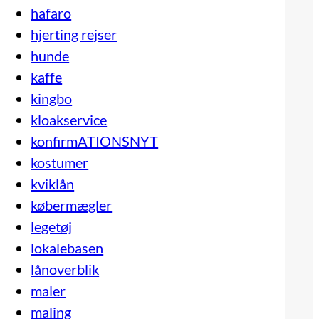
hafaro
hjerting rejser
hunde
kaffe
kingbo
kloakservice
konfirmATIONSNYT
kostumer
kviklån
købermægler
legetøj
lokalebasen
lånoverblik
maler
maling