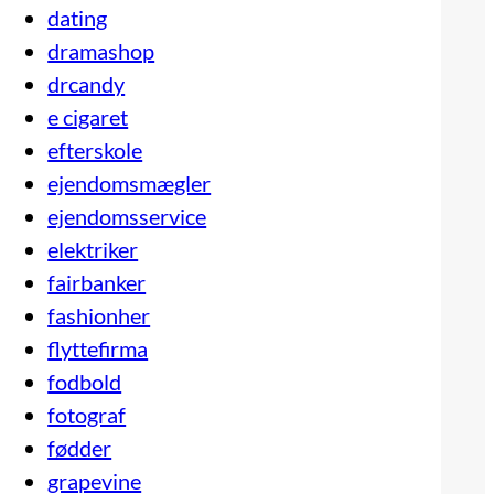
dating
dramashop
drcandy
e cigaret
efterskole
ejendomsmægler
ejendomsservice
elektriker
fairbanker
fashionher
flyttefirma
fodbold
fotograf
fødder
grapevine