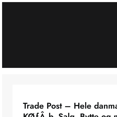
Spring
til
indhold
Trade Post – Hele danma
KØƒÂ¸b, Salg, Bytte og