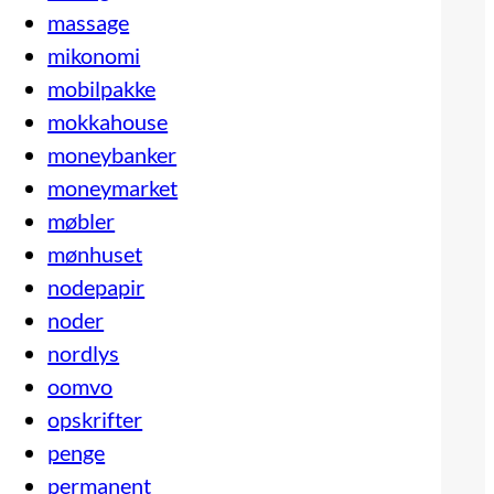
massage
mikonomi
mobilpakke
mokkahouse
moneybanker
moneymarket
møbler
mønhuset
nodepapir
noder
nordlys
oomvo
opskrifter
penge
permanent