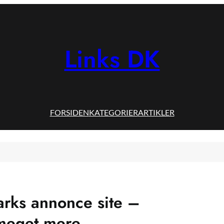
Links DK
FORSIDEN
KATEGORIER
ARTIKLER
rks annonce site –
 meget mere