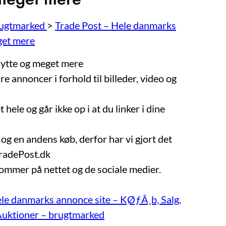
rugtmarked
>
Trade Post – Hele danmarks
get mere
Bytte og meget mere
e annoncer i forhold til billeder, video og
 hele og går ikke op i at du linker i dine
 og en andens køb, derfor har vi gjort det
TradePost.dk
kommer på nettet og de sociale medier.
ele danmarks annonce site – KØƒÂ¸b, Salg,
uktioner – brugtmarked