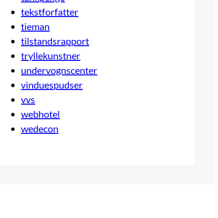
tekstforfatter
tieman
tilstandsrapport
tryllekunstner
undervognscenter
vinduespudser
vvs
webhotel
wedecon