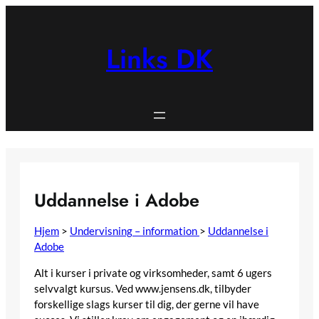
Spring
til
indhold
Links DK
Uddannelse i Adobe
Hjem
>
Undervisning – information
>
Uddannelse i
Adobe
Alt i kurser i private og virksomheder, samt 6 ugers
selvvalgt kursus. Ved www.jensens.dk, tilbyder
forskellige slags kurser til dig, der gerne vil have