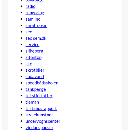
radio
rengøring
samlino
sarah posin
seo
seo sem.dk
service
silkeborg
sitontop
sko
skrotbiler
sodavand
speedbådsskolen
tankpenge
tekstforfatter
tieman
tilstandsrapport
tryllekunstner
undervognscenter
vinduespudser