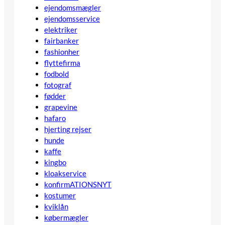
ejendomsmægler
ejendomsservice
elektriker
fairbanker
fashionher
flyttefirma
fodbold
fotograf
fødder
grapevine
hafaro
hjerting rejser
hunde
kaffe
kingbo
kloakservice
konfirmATIONSNYT
kostumer
kviklån
købermægler