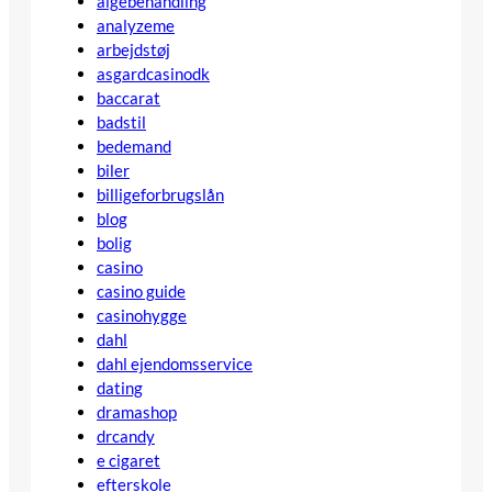
algebehandling
analyzeme
arbejdstøj
asgardcasinodk
baccarat
badstil
bedemand
biler
billigeforbrugslån
blog
bolig
casino
casino guide
casinohygge
dahl
dahl ejendomsservice
dating
dramashop
drcandy
e cigaret
efterskole