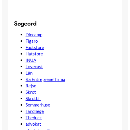
Søgeord
Dincamp
Figaro
Footstore
Hatstore
INUA
Lovecast
Lån
RS Entreprenørfirma
Rejse
Skrot
Skrotbil
Sommerhuse
Tandlæge
Theduck
advokat