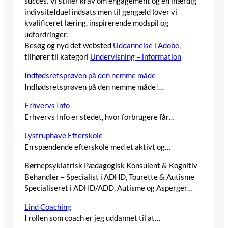
succes. Vi stiller krav om engagement og en ihærdig
indivsiteIduel indsats men til gengæld lover vi
kvalificeret læring, inspirerende modspil og
udfordringer.
Besøg og nyd det websted
Uddannelse i Adobe
,
tilhører til kategori
Undervisning – information
Indfødsretsprøven på den nemme måde
Indfødsretsprøven på den nemme måde!…
Erhvervs Info
Erhvervs Info er stedet, hvor forbrugere får…
Lystruphave Efterskole
En spændende efterskole med et aktivt og…
Børnepsykiatrisk Pædagogisk Konsulent & Kognitiv
Behandler – Specialist i ADHD, Tourette & Autisme
Specialiseret i ADHD/ADD, Autisme og Asperger…
Lind Coaching
I rollen som coach er jeg uddannet til at…