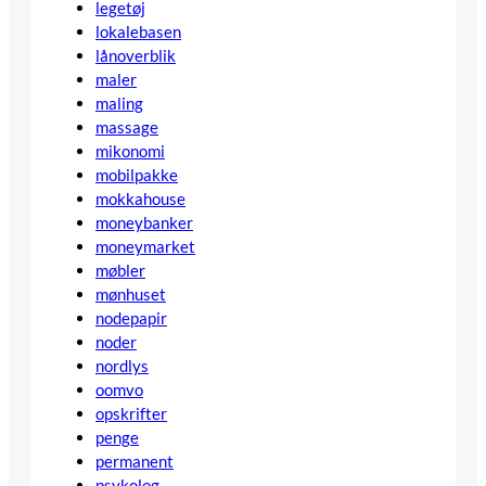
legetøj
lokalebasen
lånoverblik
maler
maling
massage
mikonomi
mobilpakke
mokkahouse
moneybanker
moneymarket
møbler
mønhuset
nodepapir
noder
nordlys
oomvo
opskrifter
penge
permanent
psykolog