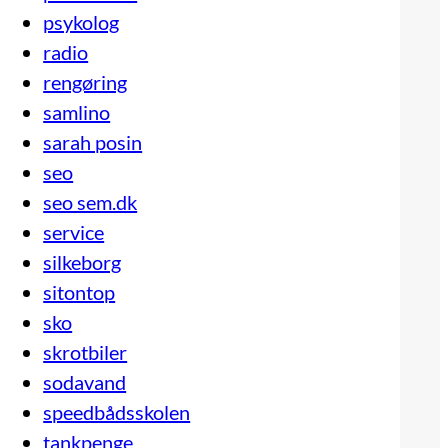
psykolog
radio
rengøring
samlino
sarah posin
seo
seo sem.dk
service
silkeborg
sitontop
sko
skrotbiler
sodavand
speedbådsskolen
tankpenge