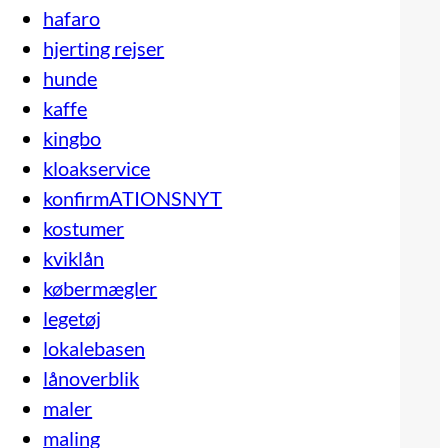
hafaro
hjerting rejser
hunde
kaffe
kingbo
kloakservice
konfirmATIONSNYT
kostumer
kviklån
købermægler
legetøj
lokalebasen
lånoverblik
maler
maling