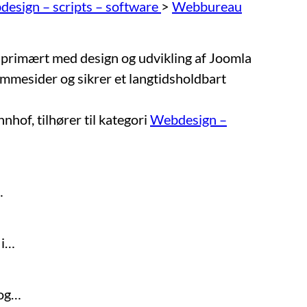
esign – scripts – software
>
Webbureau
primært med design og udvikling af Joomla
mmesider og sikrer et langtidsholdbart
hnhof
, tilhører til kategori
Webdesign –
…
 i…
 og…