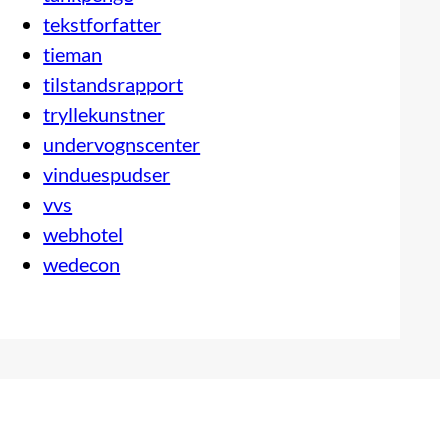
tekstforfatter
tieman
tilstandsrapport
tryllekunstner
undervognscenter
vinduespudser
vvs
webhotel
wedecon