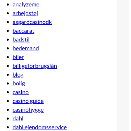
analyzeme
arbejdstøj
asgardcasinodk
baccarat
badstil
bedemand
biler
billigeforbrugslån
blog
bolig
casino
casino guide
casinohygge
dahl
dahl ejendomsservice