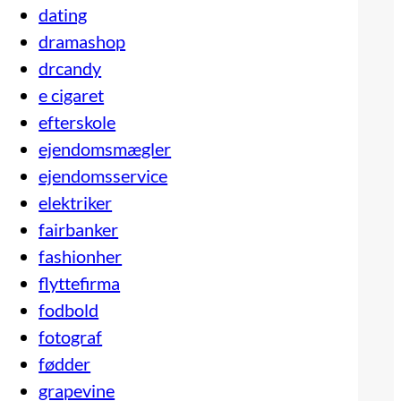
dating
dramashop
drcandy
e cigaret
efterskole
ejendomsmægler
ejendomsservice
elektriker
fairbanker
fashionher
flyttefirma
fodbold
fotograf
fødder
grapevine