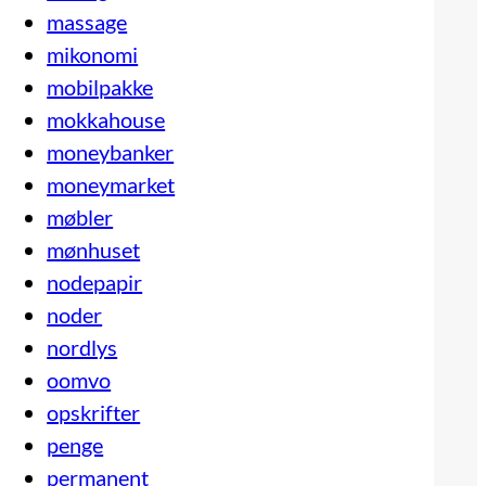
massage
mikonomi
mobilpakke
mokkahouse
moneybanker
moneymarket
møbler
mønhuset
nodepapir
noder
nordlys
oomvo
opskrifter
penge
permanent