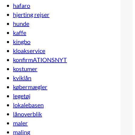
hafaro
hjerting rejser
hunde
kaffe
kingbo
kloakservice
konfirmATIONSNYT
kostumer
kviklån
købermægler
legetøj
lokalebasen
lånoverblik
maler
maling