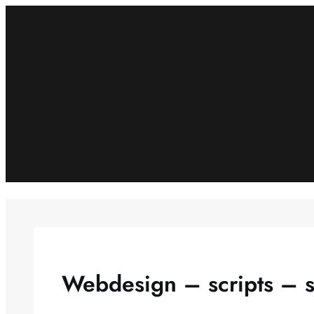
Spring
til
indhold
Webdesign – scripts – s