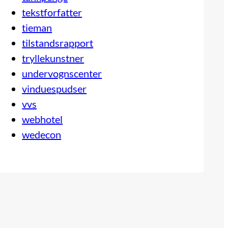
tekstforfatter
tieman
tilstandsrapport
tryllekunstner
undervognscenter
vinduespudser
vvs
webhotel
wedecon