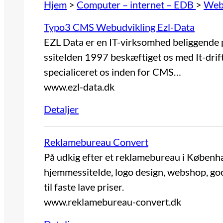
Hjem
>
Computer – internet – EDB
>
Webd
Typo3 CMS Webudvikling Ezl-Data
EZL Data er en IT-virksomhed beliggende 
ssiteIden 1997 beskæftiget os med It-drift
specialiceret os inden for CMS…
www.ezl-data.dk
Detaljer
Reklamebureau Convert
På udkig efter et reklamebureau i Københa
hjemmessiteIde, logo design, webshop, go
til faste lave priser.
www.reklamebureau-convert.dk