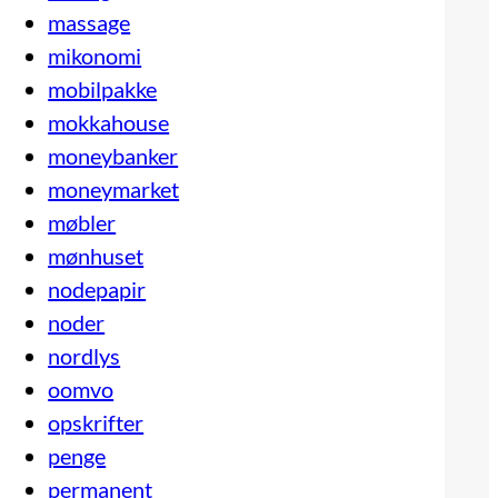
massage
mikonomi
mobilpakke
mokkahouse
moneybanker
moneymarket
møbler
mønhuset
nodepapir
noder
nordlys
oomvo
opskrifter
penge
permanent