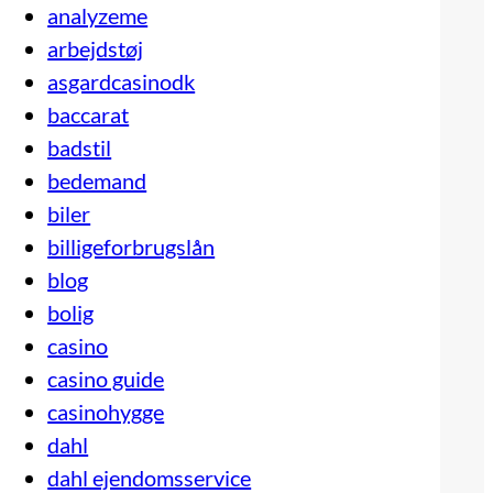
analyzeme
arbejdstøj
asgardcasinodk
baccarat
badstil
bedemand
biler
billigeforbrugslån
blog
bolig
casino
casino guide
casinohygge
dahl
dahl ejendomsservice