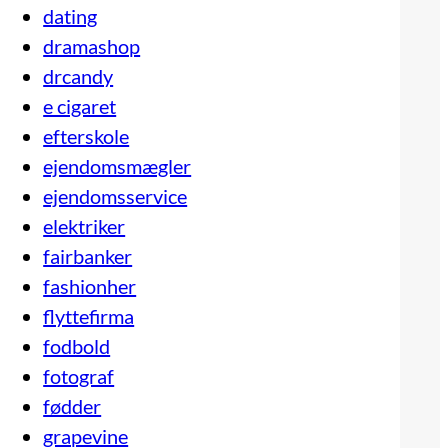
dating
dramashop
drcandy
e cigaret
efterskole
ejendomsmægler
ejendomsservice
elektriker
fairbanker
fashionher
flyttefirma
fodbold
fotograf
fødder
grapevine