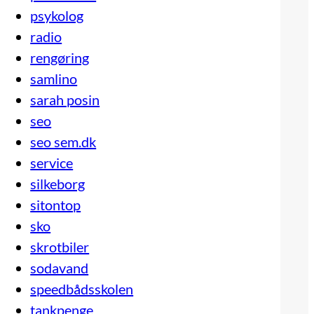
psykolog
radio
rengøring
samlino
sarah posin
seo
seo sem.dk
service
silkeborg
sitontop
sko
skrotbiler
sodavand
speedbådsskolen
tankpenge