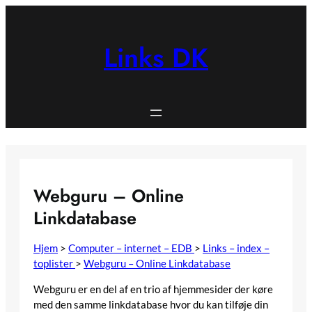
Spring
til
indhold
Links DK
Webguru – Online
Linkdatabase
Hjem
>
Computer – internet – EDB
>
Links – index –
toplister
>
Webguru – Online Linkdatabase
Webguru er en del af en trio af hjemmesider der køre
med den samme linkdatabase hvor du kan tilføje din