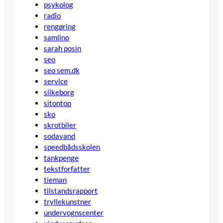
psykolog
radio
rengøring
samlino
sarah posin
seo
seo sem.dk
service
silkeborg
sitontop
sko
skrotbiler
sodavand
speedbådsskolen
tankpenge
tekstforfatter
tieman
tilstandsrapport
tryllekunstner
undervognscenter