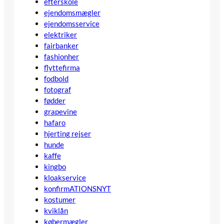
efterskole
ejendomsmægler
ejendomsservice
elektriker
fairbanker
fashionher
flyttefirma
fodbold
fotograf
fødder
grapevine
hafaro
hjerting rejser
hunde
kaffe
kingbo
kloakservice
konfirmATIONSNYT
kostumer
kviklån
købermægler