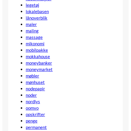
legetøj
lokalebasen
lånoverblik
maler
maling
massage
mikonomi
mobilpakke
mokkahouse
moneybanker
moneymarket
møbler
mønhuset
nodepapir
noder
nordlys
oomvo
opskrifter
penge
permanent