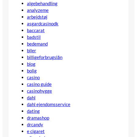
algebehandling
analyzeme
arbejdstøj
asgardcasinodk
baccarat
badstil
bedemand
biler
billigeforbrugslån
blog
bolig
casino
casino guide
casinohygge
dahl
dahl ejendomsservice
dating
dramashop
drcandy
e cigaret