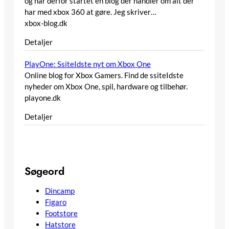
og har derfor startet en blog der handler om alt der
har med xbox 360 at gøre. Jeg skriver…
xbox-blog.dk
Detaljer
PlayOne: SsiteIdste nyt om Xbox One
Online blog for Xbox Gamers. Find de ssiteIdste
nyheder om Xbox One, spil, hardware og tilbehør.
playone.dk
Detaljer
Søgeord
Dincamp
Figaro
Footstore
Hatstore