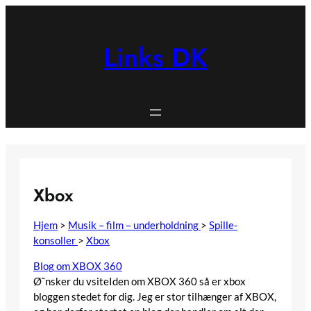
Spring
til
indhold
Links DK
Xbox
Hjem
>
Musik – film – underholdning
>
Spille-
konsoller
>
Xbox
Blog om XBOX 360
Ø˜nsker du vsiteIden om XBOX 360 så er xbox
bloggen stedet for dig. Jeg er stor tilhænger af XBOX,