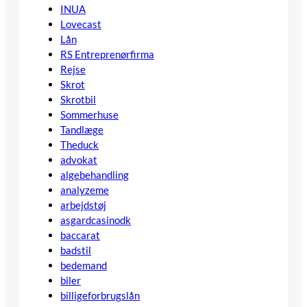
INUA
Lovecast
Lån
RS Entreprenørfirma
Rejse
Skrot
Skrotbil
Sommerhuse
Tandlæge
Theduck
advokat
algebehandling
analyzeme
arbejdstøj
asgardcasinodk
baccarat
badstil
bedemand
biler
billigeforbrugslån