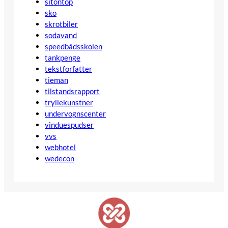
sitontop
sko
skrotbiler
sodavand
speedbådsskolen
tankpenge
tekstforfatter
tieman
tilstandsrapport
tryllekunstner
undervognscenter
vinduespudser
vvs
webhotel
wedecon