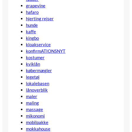
grapevine
hafaro
hjerting rejser
hunde
kaffe
kingbo
kloakservice
konfirmATIONSNYT
kostumer
kviklån
købermægler
legetøj
lokalebasen
lånoverblik
maler
maling
massage
mikonomi
mobilpakke
mokkahouse