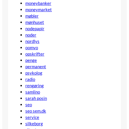
moneybanker
moneymarket
møbler
mønhuset
nodepapir
noder
nordlys
oomvo
opskrifter
penge
permanent
psykolog
radio
rengøring
samlino
sarah posin
seo
seo sem.dk
service
silkeborg