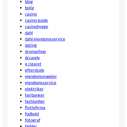
blog
bolig
casino
casino guide
casinohygge
dahl
dahl ejendomsservice
dating
dramashop
drcandy
e cigaret
efterskole
ejendomsmægler
ejendomsservice
elektriker
fairbanker
fashionher
flyttefirma
fodbold
fotograf
fødder