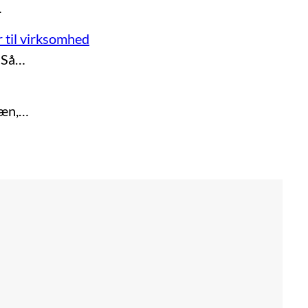
…
 til virksomhed
? Så…
læn,…