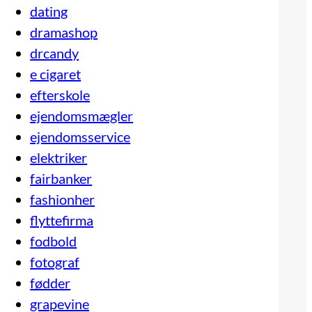
dating
dramashop
drcandy
e cigaret
efterskole
ejendomsmægler
ejendomsservice
elektriker
fairbanker
fashionher
flyttefirma
fodbold
fotograf
fødder
grapevine