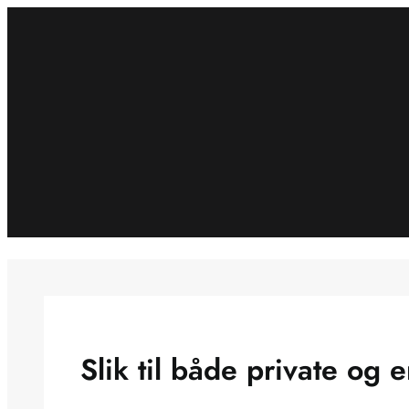
Spring
til
indhold
Slik til både private og 