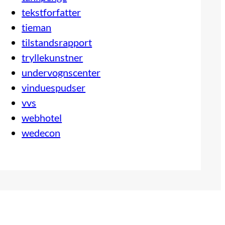
tekstforfatter
tieman
tilstandsrapport
tryllekunstner
undervognscenter
vinduespudser
vvs
webhotel
wedecon