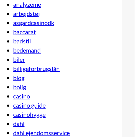
analyzeme
arbejdstøj
asgardcasinodk
baccarat
badstil
bedemand
biler
billigeforbrugslån
blog
bolig
casino
casino guide
casinohygge
dahl
dahl ejendomsservice