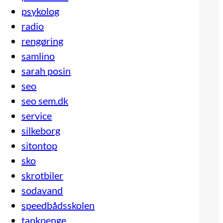
psykolog
radio
rengøring
samlino
sarah posin
seo
seo sem.dk
service
silkeborg
sitontop
sko
skrotbiler
sodavand
speedbådsskolen
tankpenge