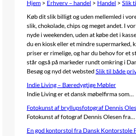
Hjem
>
Erhverv – handel
>
Handel
>
Slik 
Køb dit slik billigt og uden mellemled i vore
slik, chokolade, chips og meget andet. I vo
nyde i weekenden, uden at købe det i kasse
du en kiosk eller et mindre supermarked, ka
priser er rimelige, og har du behov for et st
står også på markeder rundt omkring i Danm
Besøg og nyd det websted
Slik til både pr
Indie Living – Bæredygtige Møbler
Indie Living er et dansk møbelfirma som…
Fotokunst af bryllupsfotograf Dennis Ole
Fotokunst af fotograf Dennis Olesen fra…
En god kontorstol fra Dansk Kontorstole 