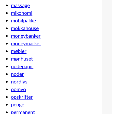
massage
mikonomi
mobilpakke
mokkahouse
moneybanker
moneymarket
møbler
mønhuset
nodepapir
noder
nordlys
oomvo
opskrifter
penge
permanent