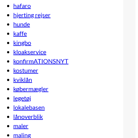
hafaro
hjerting rejser
hunde
kaffe
kingbo
kloakservice
konfirmATIONSNYT
kostumer
kviklån
købermægler
legetøj
lokalebasen
lånoverblik
maler
maling