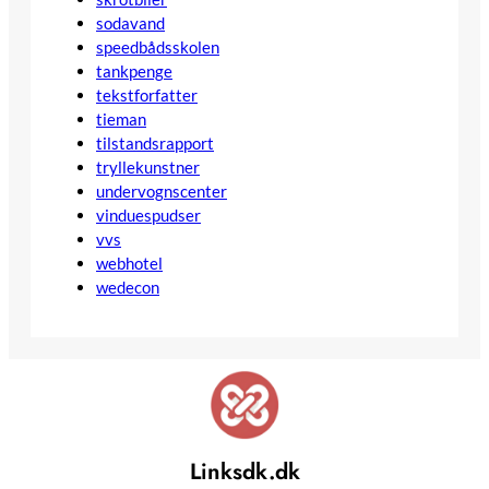
sodavand
speedbådsskolen
tankpenge
tekstforfatter
tieman
tilstandsrapport
tryllekunstner
undervognscenter
vinduespudser
vvs
webhotel
wedecon
Linksdk.dk