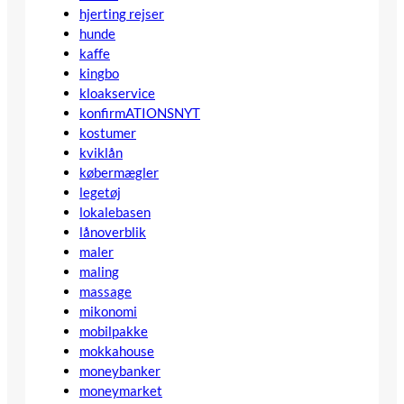
hjerting rejser
hunde
kaffe
kingbo
kloakservice
konfirmATIONSNYT
kostumer
kviklån
købermægler
legetøj
lokalebasen
lånoverblik
maler
maling
massage
mikonomi
mobilpakke
mokkahouse
moneybanker
moneymarket