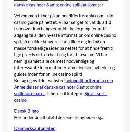
danske casinoer &amp; online spilleautomater
Velkommen til her på unionedifloriterapia.com – din
casino guide på nettet. Vi har sørget for, at du altid
fremover kun behøver at klikke én gang for at få
adgang til al den nyeste information om online casino
spil, så du ikke længere skal klikke dig ind på en
masse forskellige sider på nettet for at finde frem til
lige præcis det, du har brug for at læse om. Vi har
nemlig samlet alle de mest nødvendige og
interessante informationer, anmeldelser, nyheder og
guides inden for online casino spil ti
Besøg og nyd det websted
unionedifloriterapia.com
Anmeldelser af danske casinoer &amp; online
spilleautomater
, tilhører til kategori
Sjov – spil –
casino
Dansk Bingo
Her finder du altsiteId de seneste nyheder og…
Danmarksautomaten